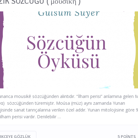
İK SÖZCÜĞÜ ( μουσική )
unanca mousikē sözcüğünden alıntıdır. “İlham perisi” anlamına gelen
α) sözcüğünden türemiştir. Moúsa (müz) aynı zamanda Yunan
jisinde sanat tanrıçalarına verilen özel addır. Yunan mitolojisine göre
ilham perisi vardır. Denilebilir …
RKÇEYE GÖZLÜK
5
POINTS