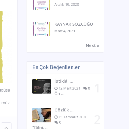
Aralık 19, 2020
KAYNAK SÖZCÜĞÜ
Mart 4, 2021
Next »
En Çok Beğenilenler
İstiklâl …
12 Mart 2021
0
 Moúsa
Ön …
 9 müz
Gözlük …
15 Temmuz 2020
0
"Dilini, …