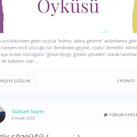
 vcd kökünden gelen sözcük “bulma, aklına getirme” anlamlarına gelir
 türeyen vecd sözcüğü ise “kendinden geçme, coşku” demektir. Ahm
Paşa vicdan sözcüğünü “gönül ölçeği, gönlün şehadeti” olarak tanımlar
 bir kullanım olan …
RKÇEYE GÖZLÜK
5
POINTS
Gülsüm Suyer
YORUM YAPIL
6 Aralık 2020