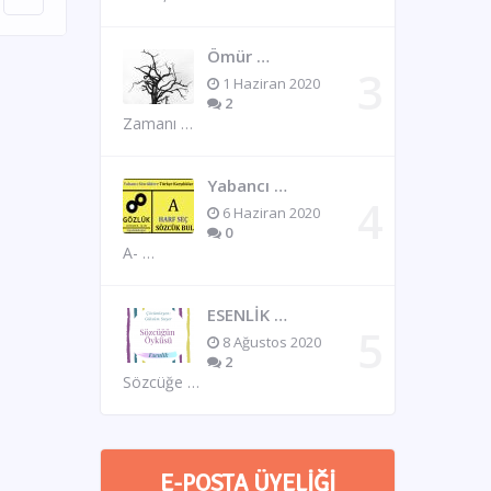
Ömür …
1 Haziran 2020
2
Zamanı …
Yabancı …
6 Haziran 2020
0
A- …
ESENLİK …
8 Ağustos 2020
2
Sözcüğe …
E-POSTA ÜYELIĞI