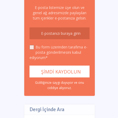
E-posta listemize üye olun ve
genel ağ adresimizde paylaşılan
tüm içerikler e-postanıza gelsin.
Bu form üzerinden tarafıma e-
posta gönderilmesini kabul
ediyorum*
Gizliliğinize saygı duyuyor ve onu
ciddiye alıyoruz.
Dergi İçinde Ara