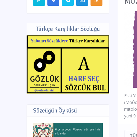
MÜZ
Türkçe Karşılıklar Sözlüğü
Eski Y
(Mούσ
mitolo
Sözcüğün Öyküsü
yani 9 
TÜ