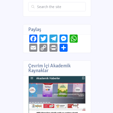
Paylaş
Facebook
Twitter
Telegram
Messenger
WhatsAp
Email
Copy
Print
Share
Link
Çevrim İçi Akademik
Kaynaklar