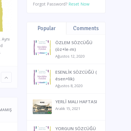
Forgot Password?
Reset Now
Popular
Comments
. Aynı
ÖZLEM SÖZCÜĞÜ
ed
(öz+le-m)
.
Ağustos 12, 2020
ESENLİK SÖZCÜĞÜ (
ésen+lik)
Ağustos 8, 2020
YERLİ MALI HAFTASI
Aralık 15, 2021
MAMIŞ
YORGUN SÖZCÜĞÜ