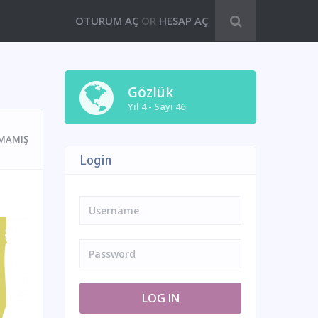
OTURUM AÇ
OR
HESAP AÇ
Gözlük
Yıl 4 - Sayı 46
MAMIŞ
Login