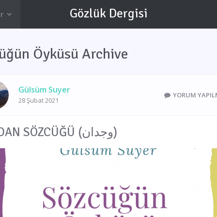
Gözlük Dergisi
r
üğün Öyküsü Archive
Gülsüm Suyer
YORUM YAPIL
28 Şubat 2021
VİCDAN SÖZCÜĞÜ (وجدان)