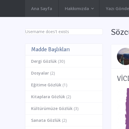
Ana Sayfa
Hakkımızda
Yazı Gönde
Sözc
Username does't exists
Madde Başlıkları
Dergi Gözlük
(30)
Dosyalar
(2)
Eğitime Gözlük
(1)
Kitaplara Gözlük
(2)
Kültürümüze Gözlük
(3)
Sanata Gözlük
(2)