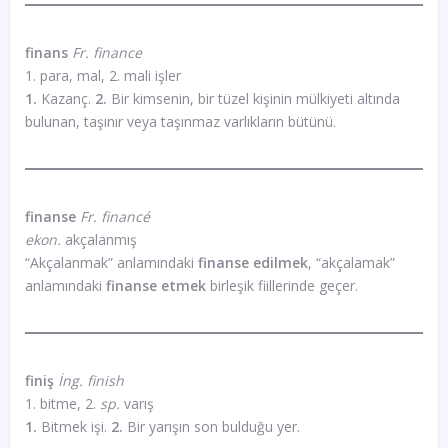
finans
Fr. finance
1. para, mal, 2. mali işler
1.
Kazanç.
2.
Bir kimsenin, bir tüzel kişinin mülkiyeti altında
bulunan, taşınır veya taşınmaz varlıkların bütünü.
finanse
Fr. financé
ekon.
akçalanmış
“Akçalanmak” anlamındaki
finanse edilmek
, “akçalamak”
anlamındaki
finanse etmek
birleşik fiillerinde geçer.
finiş
İng. finish
1. bitme, 2.
sp.
varış
1.
Bitmek işi.
2.
Bir yarışın son bulduğu yer.