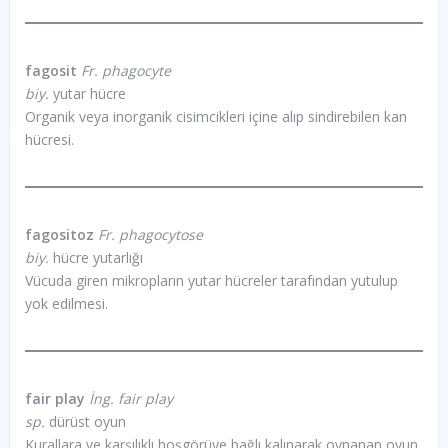
fagosit
Fr. phagocyte
biy.
yutar hücre
Organik veya inorganik cisimcikleri içine alıp sindirebilen kan
hücresi.
fagositoz
Fr. phagocytose
biy.
hücre yutarlığı
Vücuda giren mikropların yutar hücreler tarafından yutulup
yok edilmesi.
fair play
İng. fair play
sp.
dürüst oyun
Kurallara ve karşılıklı hoşgörüye bağlı kalınarak oynanan oyun.