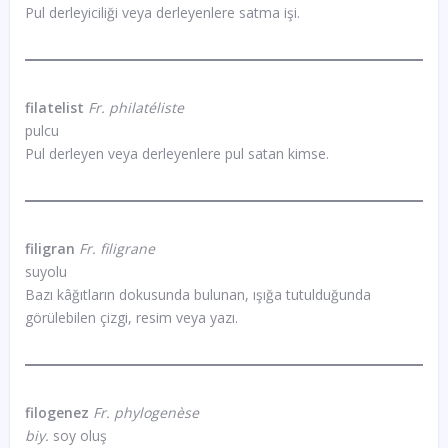
Pul derleyiciliği veya derleyenlere satma işi.
filatelist
Fr. philatéliste
pulcu
Pul derleyen veya derleyenlere pul satan kimse.
filigran
Fr. filigrane
suyolu
Bazı kâğıtların dokusunda bulunan, ışığa tutulduğunda
görülebilen çizgi, resim veya yazı.
filogenez
Fr. phylogenèse
biy.
soy oluş