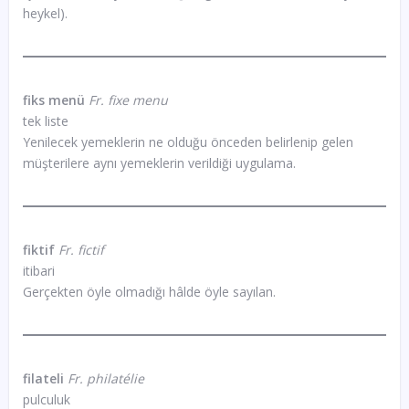
heykel).
fiks menü
Fr. fixe menu
tek liste
Yenilecek yemeklerin ne olduğu önceden belirlenip gelen
müşterilere aynı yemeklerin verildiği uygulama.
fiktif
Fr. fictif
itibari
Gerçekten öyle olmadığı hâlde öyle sayılan.
filateli
Fr. philatélie
pulculuk