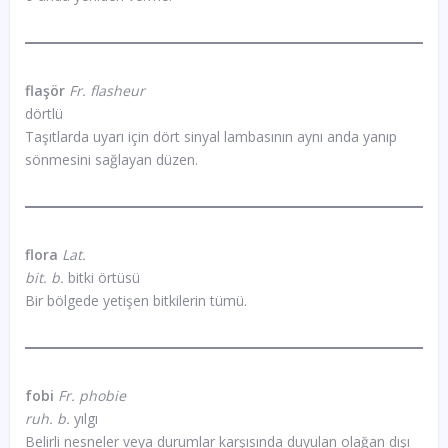
flaşör
Fr. flasheur
dörtlü
Taşıtlarda uyarı için dört sinyal lambasının aynı anda yanıp
sönmesini sağlayan düzen.
flora
Lat.
bit. b.
bitki örtüsü
Bir bölgede yetişen bitkilerin tümü.
fobi
Fr. phobie
ruh. b.
yılgı
Belirli nesneler veya durumlar karşısında duyulan olağan dışı