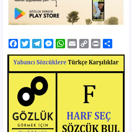
Facebook
Twitter
Telegram
Messenger
WhatsApp
Email
Copy
Print
Sha
Link