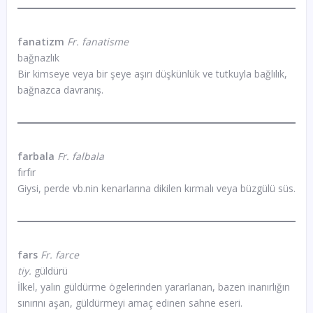
fanatizm
Fr. fanatisme
bağnazlık
Bir kimseye veya bir şeye aşırı düşkünlük ve tutkuyla bağlılık,
bağnazca davranış.
farbala
Fr. falbala
fırfır
Giysi, perde vb.nin kenarlarına dikilen kırmalı veya büzgülü süs.
fars
Fr. farce
tiy.
güldürü
İlkel, yalın güldürme ögelerinden yararlanan, bazen inanırlığın
sınırını aşan, güldürmeyi amaç edinen sahne eseri.