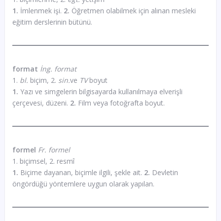
1.
İmlenmek işi.
2.
Öğretmen olabilmek için alınan mesleki
eğitim derslerinin bütünü.
format
İng. format
1.
bl.
biçim, 2.
sin.
ve
TV
boyut
1.
Yazı ve simgelerin bilgisayarda kullanılmaya elverişli
çerçevesi, düzeni.
2.
Film veya fotoğrafta boyut.
formel
Fr. formel
1. biçimsel, 2. resmî
1.
Biçime dayanan, biçimle ilgili, şekle ait.
2.
Devletin
öngördüğü yöntemlere uygun olarak yapılan.