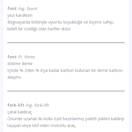
font
İng. fount
yazı karakteri
Bilgisayarda birbiriyle uyumlu büyüklüğe ve biçime sahip,
belirli bir özelliği olan harfler dizisi.
font
Fr. fonte
dökme demir
İçinde % 2’den % 6’ya kadar karbon bulunan bir demir karbon
alaşımı.
fork-lift
İng. fork-lift
çatal kaldıraç
Önünde uzanan iki kolla özel hazırlanmış paletli yükleri kaldırıp
taşıyan veya istif eden motorlu araç.