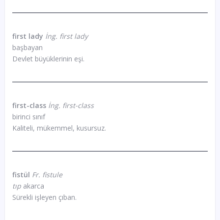
first lady
İng. first lady
başbayan
Devlet büyüklerinin eşi.
first-class
İng. first-class
birinci sınıf
Kaliteli, mükemmel, kusursuz.
fistül
Fr. fistule
tıp
akarca
Sürekli işleyen çıban.