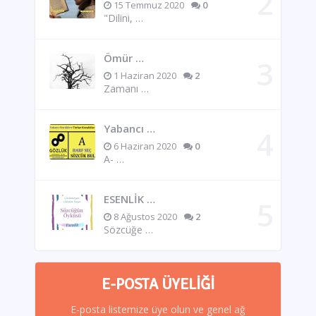
15 Temmuz 2020
0
"Dilini, …
Ömür …
1 Haziran 2020
2
Zamanı …
Yabancı …
6 Haziran 2020
0
A- …
ESENLİK …
8 Ağustos 2020
2
Sözcüğe …
E-POSTA ÜYELIĞI
E-posta listemize üye olun ve genel ağ