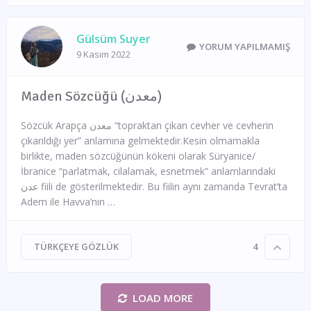
Gülsüm Suyer
YORUM YAPILMAMIŞ
9 Kasım 2022
Maden Sözcüğü (معدن)
Sözcük Arapça معدن “topraktan çıkan cevher ve cevherin
çıkarıldığı yer” anlamına gelmektedir.Kesin olmamakla
birlikte, maden sözcüğünün kökeni olarak Süryanice/
İbranice “parlatmak, cilalamak, esnetmek” anlamlarındaki
عدن fiili de gösterilmektedir. Bu fiilin aynı zamanda Tevrat’ta
Adem ile Havva’nın …
TÜRKÇEYE GÖZLÜK
4
LOAD MORE