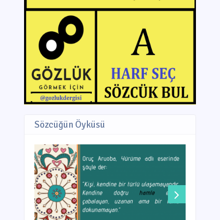
Sözcüğün Öyküsü