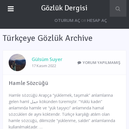
Gözlük Dergisi
OTURUM AÇ
HESAP AÇ
OR
Türkçeye Gözlük Archive
Gülsüm Suyer
YORUM YAPILMAMIŞ
17 Kasım 2022
Hamle Sözcüğü
Hamle sözcüğü Arapça “yüklemek, taşımak” anlamlarına
gelen haml حمل kökünden türemiştir. “Yüklü kadın”
anlamında hamile ve “yük taşıyıcı” anlamında hamal
sözcükleri de aynı köktendir. Türkçe karşılığı atılım olan
hamle sözcüğü, dilimizde “yüklenme, saldırı” anlamlarında
kullanılmaktadır. …