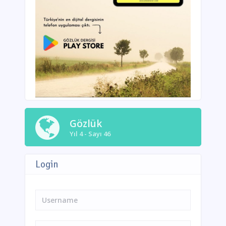
Gözlük
Yıl 4 - Sayı 46
Login