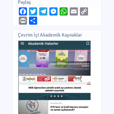
Paylaş
Facebook
Twitter
Telegram
Messenger
WhatsApp
Email
Copy
Link
Print
Share
Çevrim İçi Akademik Kaynaklar