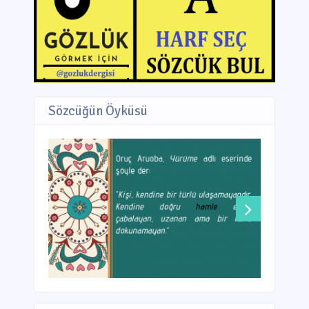
Sözcüğün Öyküsü