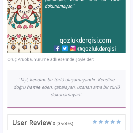
Oruç Aruoba, Yürüme adlı eserinde şöyle der:
“
Kişi, kendine bir türlü ulaşamayandır. Kendine
doğru
hamle
eden, çabalayan, uzanan ama bir türlü
dokunamayan
.”
User Review
0
(
0
votes)