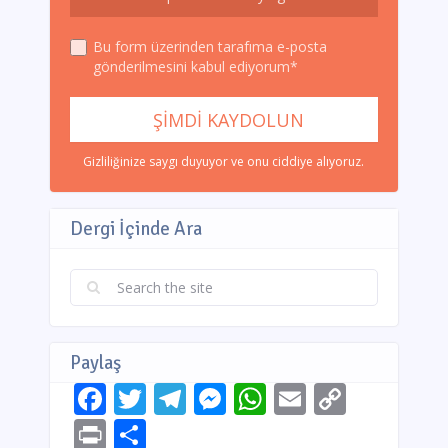
Bu form üzerinden tarafıma e-posta
gönderilmesini kabul ediyorum*
Gizliliğinize saygı duyuyor ve onu ciddiye alıyoruz.
Dergi İçinde Ara
Paylaş
Facebook
Twitter
Telegram
Messenger
WhatsApp
Email
Copy
Link
Print
Share