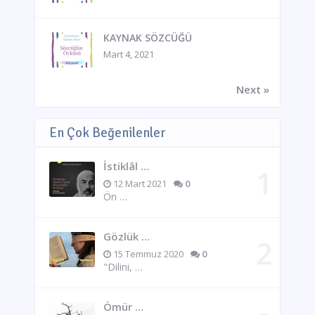
KAYNAK SÖZCÜĞÜ
Mart 4, 2021
Next »
En Çok Beğenilenler
İstiklâl …
12 Mart 2021
0
Ön …
Gözlük …
15 Temmuz 2020
0
"Dilini, …
Ömür …