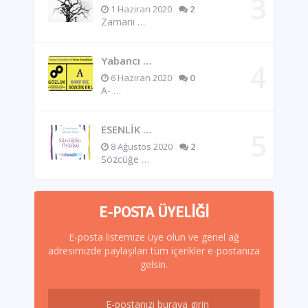
1 Haziran 2020
2
Zamanı …
Yabancı …
6 Haziran 2020
0
A- …
ESENLİK …
8 Ağustos 2020
2
Sözcüğe …
E-POSTA ÜYELIĞI
E-posta listemize üye olun ve genel ağ
adresimizde paylaşılan tüm içerikler e-postanıza
gelsin.