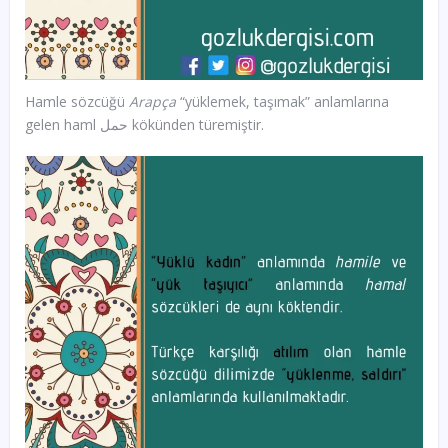
Hamle sözcüğü
Arapça
“yüklemek, taşımak” anlamlarına
gelen haml حمل kökünden türemiştir.