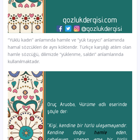
“Yüklü kadın” anlamında hamile ve “yük taşıyıcı” anlamında
hamal sözcükleri de aynı köktendir. Türkçe karşılığı atılım olan
hamle sözcüğü, dilimizde “yüklenme, saldırı” anlamlarında
kullanılmaktadır.