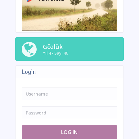
Gözlük
Yıl 4 - Sayı 46
Login