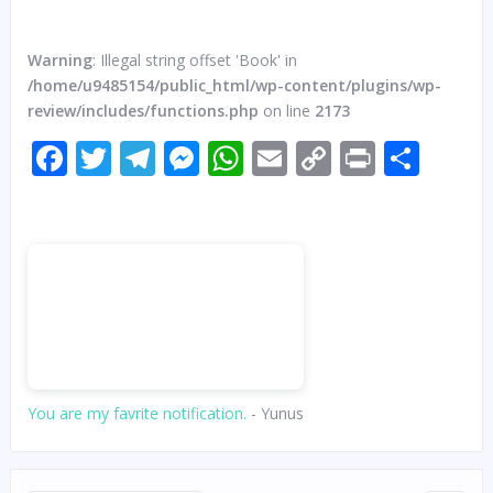
Warning
: Illegal string offset 'Book' in
/home/u9485154/public_html/wp-content/plugins/wp-
review/includes/functions.php
on line
2173
Facebook
Twitter
Telegram
Messenger
WhatsApp
Email
Copy
Print
Sha
Link
You are my favrite notification.
- Yunus