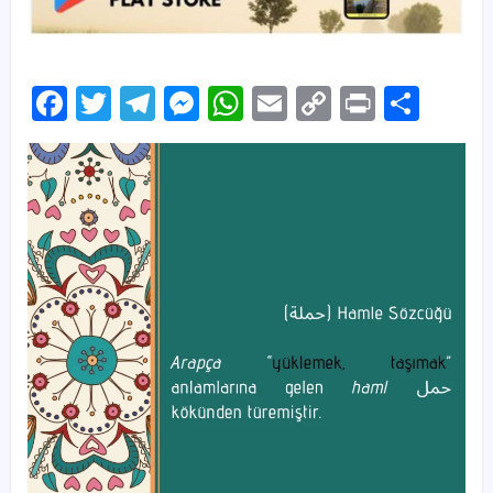
Facebook
Twitter
Telegram
Messenger
WhatsApp
Email
Copy
Print
Sha
Link