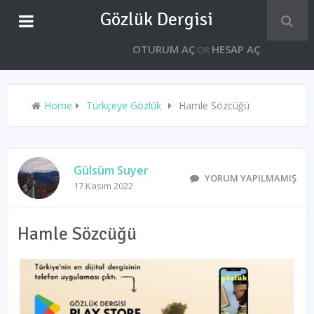
Gözlük Dergisi
OTURUM AÇ
HESAP AÇ
OR
Home
Türkçeye Gözlük
Hamle Sözcüğü
Gülsüm Suyer
YORUM YAPILMAMIŞ
17 Kasım 2022
Hamle Sözcüğü