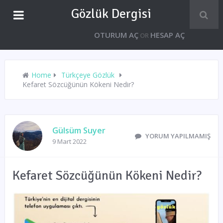
Gözlük Dergisi
OTURUM AÇ
HESAP AÇ
OR
Home
Türkçeye Gözlük
Kefaret Sözcüğünün Kökeni Nedir?
Gülsüm Suyer
YORUM YAPILMAMIŞ
9 Mart 2022
Kefaret Sözcüğünün Kökeni Nedir?