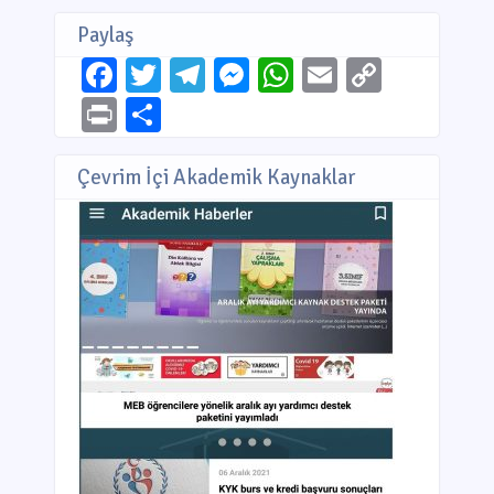
Paylaş
Facebook
Twitter
Telegram
Messenger
WhatsApp
Email
Copy
Link
Print
Share
Çevrim İçi Akademik Kaynaklar