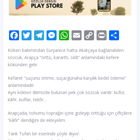
Facebook
Twitter
Telegram
Messenger
WhatsApp
Email
Copy
Print
Sha
Link
Köken bakımından Süryanice hatta Akatçaya bağlanabilen
sözcük, Arapça “örttü, kararttı, sildi” anlamındaki kefere
kökünden gelir.
Kefaret “suçunu örtme, suça/günaha karşılık bedel ödeme”
anlamındadır.
Aynı kökten dilimizde bulunan pek çok sözcük vardır: küfür,
kâfir, küffar, tekfir…
Arapçada, tohumu toprağın içine gizleyip örttüğü için çiftçilere
“kâfir” dendiğini de ekleyelim.
Tarık Tufan bir eserinde şöyle diyor: