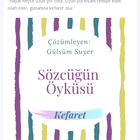
“Hayat neyse uzun yol odur. Uzun yol insanı terbiye eder,
ıslah eder, günahına kefaret olur.”