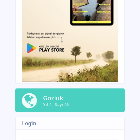
Gözlük
Yıl 4 - Sayı 46
Login