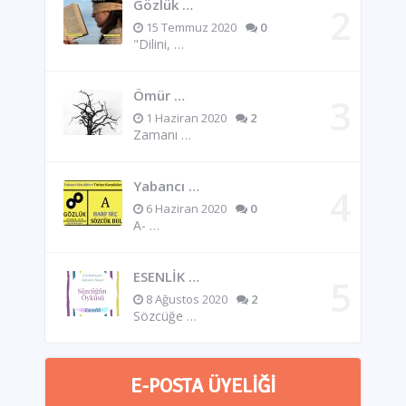
Gözlük …
15 Temmuz 2020
0
"Dilini, …
Ömür …
1 Haziran 2020
2
Zamanı …
Yabancı …
6 Haziran 2020
0
A- …
ESENLİK …
8 Ağustos 2020
2
Sözcüğe …
E-POSTA ÜYELIĞI