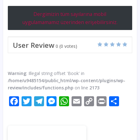
Dergimizin tüm sayılarına mobil
uygulamamamız üzerinden erişebilirsiniz.
User Review
0
(
0
votes)
Warning
: Illegal string offset 'Book' in
/home/u9485154/public_html/wp-content/plugins/wp-
review/includes/functions.php
on line
2173
Facebook
Twitter
Telegram
Messenger
WhatsApp
Email
Copy
Print
Sha
Link