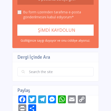
Bu form üzerinden tarafıma e-posta
gönderilmesini kabul ediyorum*
Gizliliğinize saygı duyuyor ve onu ciddiye alıyoruz.
Dergi İçinde Ara
Paylaş
Facebook
Twitter
Telegram
Messenger
WhatsApp
Email
Copy
Link
Print
Share