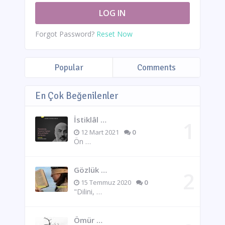
Forgot Password?
Reset Now
Popular
Comments
En Çok Beğenilenler
İstiklâl …
12 Mart 2021
0
Ön …
Gözlük …
15 Temmuz 2020
0
"Dilini, …
Ömür …