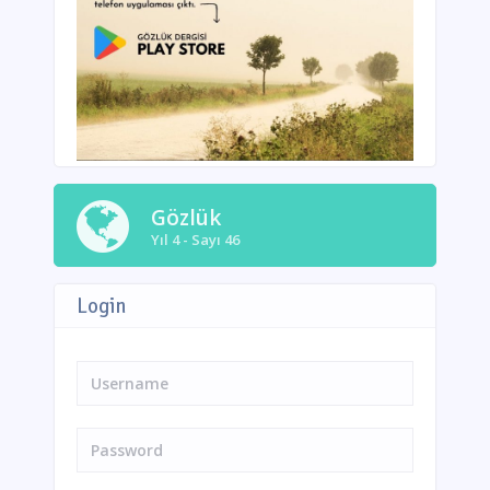
Gözlük
Yıl 4 - Sayı 46
Login