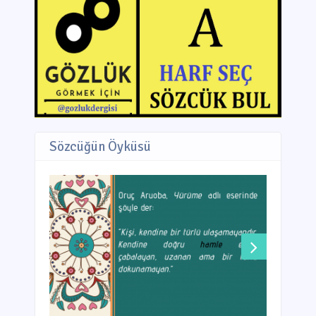
Sözcüğün Öyküsü