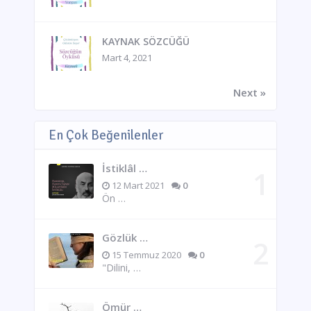
KAYNAK SÖZCÜĞÜ
Mart 4, 2021
Next »
En Çok Beğenilenler
İstiklâl …
12 Mart 2021
0
Ön …
Gözlük …
15 Temmuz 2020
0
"Dilini, …
Ömür …