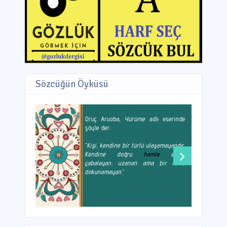
Sözcüğün Öyküsü