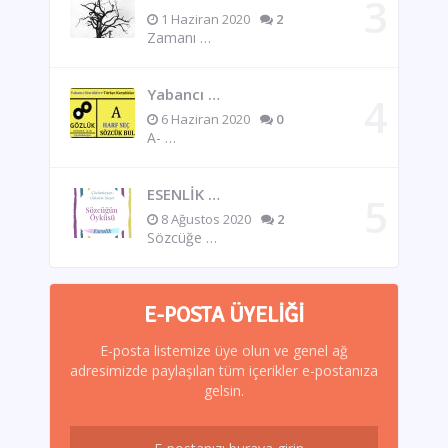
1 Haziran 2020
2
Zamanı …
Yabancı …
6 Haziran 2020
0
A- …
ESENLİK …
8 Ağustos 2020
2
Sözcüğe …
E-POSTA ÜYELIĞI
E-posta listemize üye olun ve genel ağ
adresimizde paylaşılan tüm içerikler e-postanıza
gelsin.