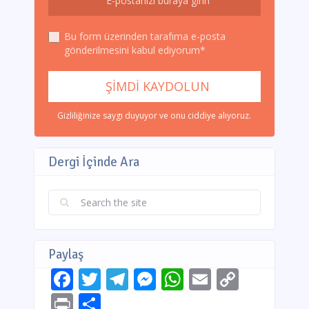
Bu form üzerinden tarafıma e-posta
gönderilmesini kabul ediyorum*
Gizliliğinize saygı duyuyor ve onu ciddiye alıyoruz.
Dergi İçinde Ara
Paylaş
Facebook
Twitter
Telegram
Messenger
WhatsApp
Email
Copy
Link
Print
Share