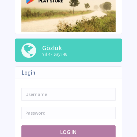
Gözlük
Yıl 4 - Sayı 46
Login