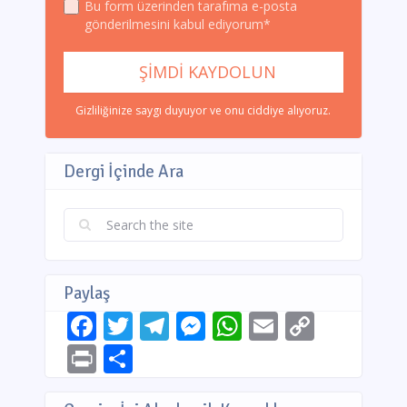
Bu form üzerinden tarafıma e-posta
gönderilmesini kabul ediyorum*
Gizliliğinize saygı duyuyor ve onu ciddiye alıyoruz.
Dergi İçinde Ara
Paylaş
Facebook
Twitter
Telegram
Messenger
WhatsApp
Email
Copy
Link
Print
Share