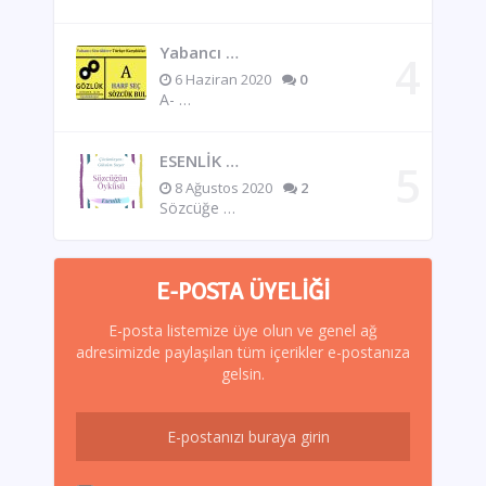
Yabancı …
6 Haziran 2020
0
A- …
ESENLİK …
8 Ağustos 2020
2
Sözcüğe …
E-POSTA ÜYELIĞI
E-posta listemize üye olun ve genel ağ
adresimizde paylaşılan tüm içerikler e-postanıza
gelsin.