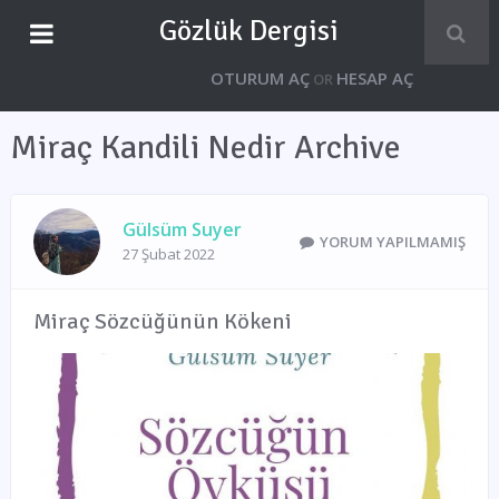
Gözlük Dergisi
OTURUM AÇ
HESAP AÇ
OR
Miraç Kandili Nedir Archive
Gülsüm Suyer
YORUM YAPILMAMIŞ
27 Şubat 2022
Miraç Sözcüğünün Kökeni