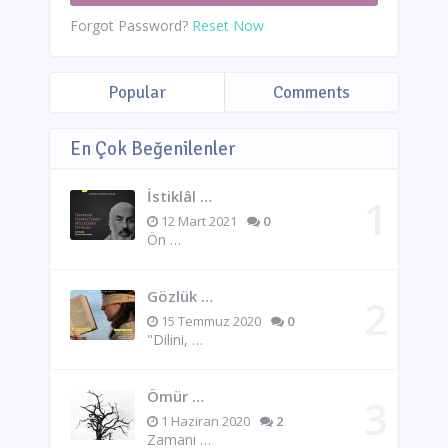
Forgot Password?
Reset Now
Popular
Comments
En Çok Beğenilenler
İstiklâl …
12 Mart 2021
0
Ön …
Gözlük …
15 Temmuz 2020
0
"Dilini, …
Ömür …
1 Haziran 2020
2
Zamanı …