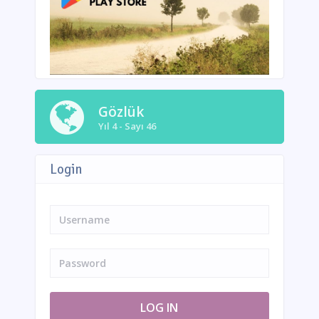
Gözlük
Yıl 4 - Sayı 46
Login