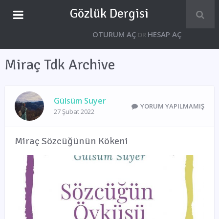
Gözlük Dergisi
OTURUM AÇ
HESAP AÇ
OR
Miraç Tdk Archive
Gülsüm Suyer
YORUM YAPILMAMIŞ
27 Şubat 2022
Miraç Sözcüğünün Kökeni