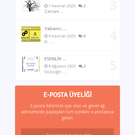
1 Haziran 2020
2
Zamanı …
Yabancı …
6 Haziran 2020
0
A- …
ESENLİK …
8 Ağustos 2020
2
Sözcüğe …
E-POSTA ÜYELIĞI
E-posta listemize üye olun ve genel ağ
adresimizde paylaşılan tüm içerikler e-postanıza
gelsin.