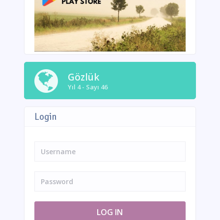
Gözlük
Yıl 4 - Sayı 46
Login