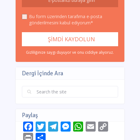
Bu form üzerinden tarafıma e-posta
gönderilmesini kabul ediyorum*
Gizliliğinize saygı duyuyor ve onu ciddiye alıyoruz.
Dergi İçinde Ara
Paylaş
Facebook
Twitter
Telegram
Messenger
WhatsApp
Email
Copy
Link
Print
Share