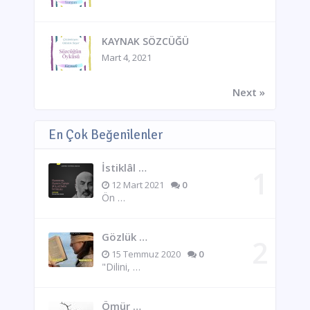
KAYNAK SÖZCÜĞÜ
Mart 4, 2021
Next »
En Çok Beğenilenler
İstiklâl …
12 Mart 2021
0
Ön …
Gözlük …
15 Temmuz 2020
0
"Dilini, …
Ömür …