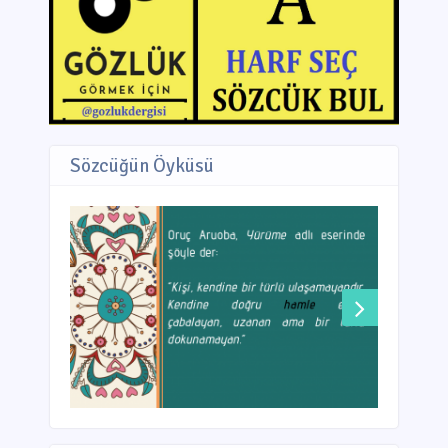
Sözcüğün Öyküsü