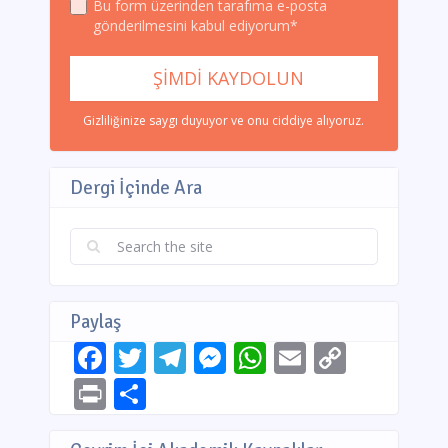
Bu form üzerinden tarafıma e-posta
gönderilmesini kabul ediyorum*
Gizliliğinize saygı duyuyor ve onu ciddiye alıyoruz.
Dergi İçinde Ara
Paylaş
Facebook
Twitter
Telegram
Messenger
WhatsApp
Email
Copy
Link
Print
Share