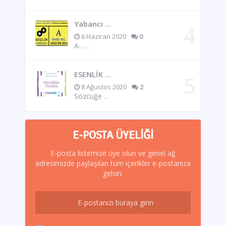
Yabancı …
6 Haziran 2020
0
A- …
ESENLİK …
8 Ağustos 2020
2
Sözcüğe …
E-POSTA ÜYELIĞI
E-posta listemize üye olun ve genel ağ
adresimizde paylaşılan tüm içerikler e-postanıza
gelsin.