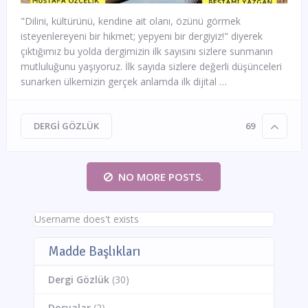
"Dilini, kültürünü, kendine ait olanı, özünü görmek
isteyenlereyeni bir hikmet; yepyeni bir dergiyiz!" diyerek
çıktığımız bu yolda dergimizin ilk sayısını sizlere sunmanın
mutluluğunu yaşıyoruz. İlk sayıda sizlere değerli düşünceleri
sunarken ülkemizin gerçek anlamda ilk dijital …
DERGI GÖZLÜK
69
NO MORE POSTS.
Username does't exists
Madde Başlıkları
Dergi Gözlük
(30)
Dosyalar
(2)