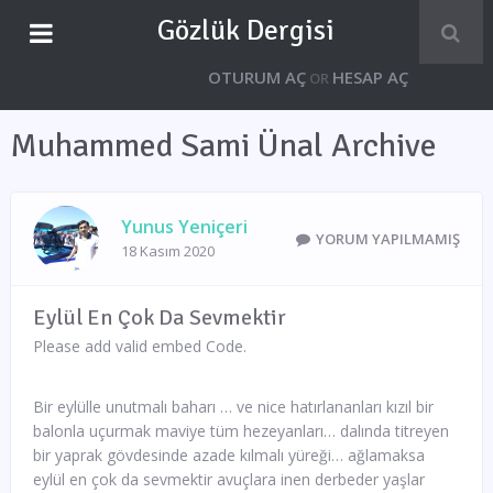
Gözlük Dergisi
OTURUM AÇ
HESAP AÇ
OR
Muhammed Sami Ünal Archive
Yunus Yeniçeri
YORUM YAPILMAMIŞ
18 Kasım 2020
Eylül En Çok Da Sevmektir
Please add valid embed Code.
Bir eylülle unutmalı baharı … ve nice hatırlananları kızıl bir
balonla uçurmak maviye tüm hezeyanları… dalında titreyen
bir yaprak gövdesinde azade kılmalı yüreği… ağlamaksa
eylül en çok da sevmektir avuçlara inen derbeder yaşlar