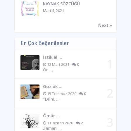
KAYNAK SÖZCÜĞÜ
Mart 4, 2021
Next »
En Çok Beğenilenler
İstiklâl …
12 Mart 2021
0
Ön …
Gözlük …
15 Temmuz 2020
0
"Dilini, …
Ömür …
1 Haziran 2020
2
Zamanı …