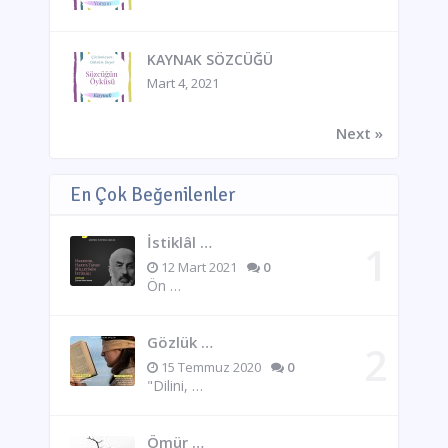
KAYNAK SÖZCÜĞÜ
Mart 4, 2021
Next »
En Çok Beğenilenler
İstiklâl …
12 Mart 2021
0
Ön …
Gözlük …
15 Temmuz 2020
0
"Dilini, …
Ömür …