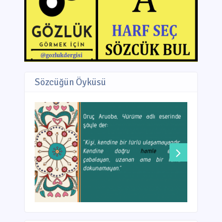
Sözcüğün Öyküsü