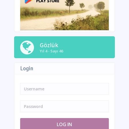
Gözlük
Yıl 4 - Sayı 46
Login