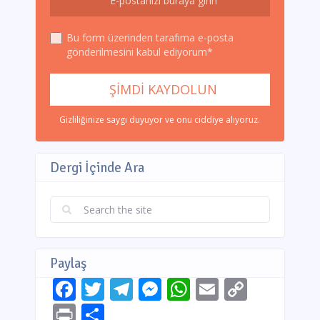
Bu form üzerinden tarafıma e-posta
gönderilmesini kabul ediyorum*
Gizliliğinize saygı duyuyor ve onu ciddiye alıyoruz.
Dergi İçinde Ara
Paylaş
Facebook
Twitter
Telegram
Messenger
WhatsApp
Email
Copy
Link
Print
Share