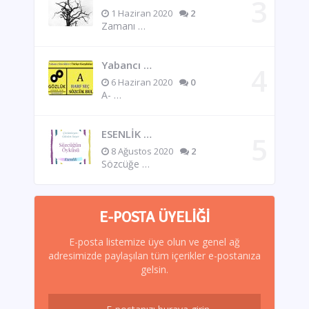
1 Haziran 2020
2
Zamanı …
Yabancı …
6 Haziran 2020
0
A- …
ESENLİK …
8 Ağustos 2020
2
Sözcüğe …
E-POSTA ÜYELIĞI
E-posta listemize üye olun ve genel ağ
adresimizde paylaşılan tüm içerikler e-postanıza
gelsin.