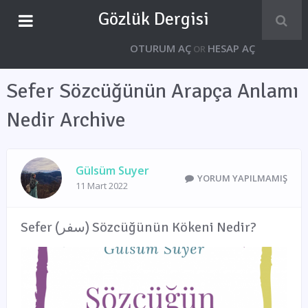
Gözlük Dergisi
OTURUM AÇ
HESAP AÇ
OR
Sefer Sözcüğünün Arapça Anlamı
Nedir Archive
Gülsüm Suyer
YORUM YAPILMAMIŞ
11 Mart 2022
Sefer (سفر) Sözcüğünün Kökeni Nedir?