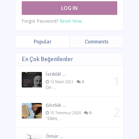
Forgot Password?
Reset Now
Popular
Comments
En Çok Beğenilenler
İstiklâl …
12 Mart 2021
0
Ön …
Gözlük …
15 Temmuz 2020
0
"Dilini, …
Ömür …