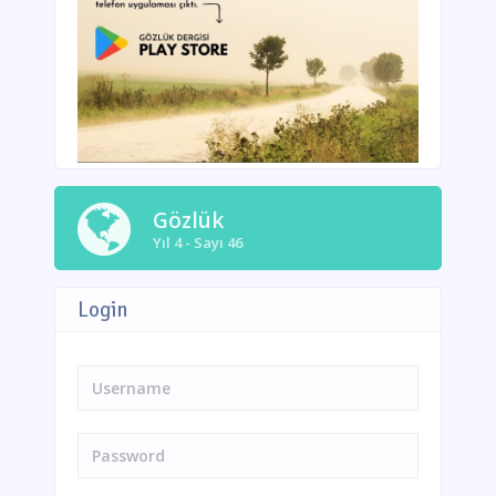
Gözlük
Yıl 4 - Sayı 46
Login