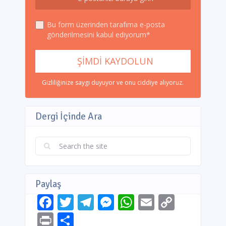
Bu form üzerinden tarafıma e-posta
gönderilmesini kabul ediyorum*
Gizliliğinize saygı duyuyor ve onu ciddiye alıyoruz.
Dergi İçinde Ara
Paylaş
Facebook
Twitter
Telegram
Messenger
WhatsApp
Email
Copy
Link
Print
Share