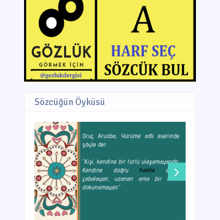
Sözcüğün Öyküsü