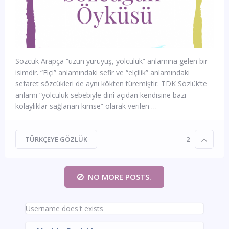
Sözcük Arapça “uzun yürüyüş, yolculuk” anlamına gelen bir
isimdir. “Elçi” anlamındaki sefir ve “elçilik” anlamındaki
sefaret sözcükleri de aynı kökten türemiştir. TDK Sözlük’te
anlamı “yolculuk sebebiyle dinî açıdan kendisine bazı
kolaylıklar sağlanan kimse” olarak verilen …
TÜRKÇEYE GÖZLÜK
2
NO MORE POSTS.
Username does't exists