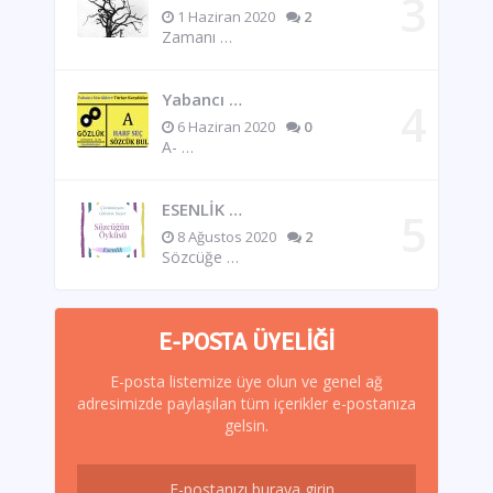
1 Haziran 2020
2
Zamanı …
Yabancı …
6 Haziran 2020
0
A- …
ESENLİK …
8 Ağustos 2020
2
Sözcüğe …
E-POSTA ÜYELIĞI
E-posta listemize üye olun ve genel ağ
adresimizde paylaşılan tüm içerikler e-postanıza
gelsin.