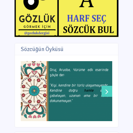
Sözcüğün Öyküsü