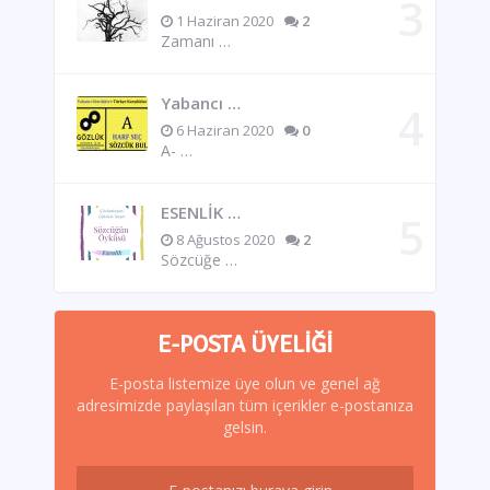
1 Haziran 2020
2
Zamanı …
Yabancı …
6 Haziran 2020
0
A- …
ESENLİK …
8 Ağustos 2020
2
Sözcüğe …
E-POSTA ÜYELIĞI
E-posta listemize üye olun ve genel ağ
adresimizde paylaşılan tüm içerikler e-postanıza
gelsin.