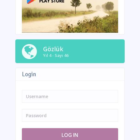
Gözlük
Yıl 4 - Sayı 46
Login