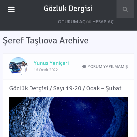
Gözlük Dergisi
OTURUM AÇ
HESAP AÇ
OR
Şeref Taşlıova Archive
Yunus Yeniçeri
YORUM YAPILMAMIŞ
16 Ocak 2022
Gözlük Dergisi / Sayı 19-20 / Ocak – Şubat