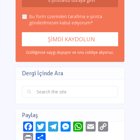
Bu form üzerinden tarafıma e-posta
gönderilmesini kabul ediyorum*
Gizliliğinize saygı duyuyor ve onu ciddiye alıyoruz.
Dergi İçinde Ara
Paylaş
Facebook
Twitter
Telegram
Messenger
WhatsApp
Email
Copy
Link
Print
Share