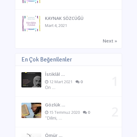
KAYNAK SÖZCÜĞÜ
Mart 4, 2021
Next »
En Çok Beğenilenler
İstiklâl …
12 Mart 2021
0
Ön …
Gözlük …
15 Temmuz 2020
0
"Dilini, …
Ömür …