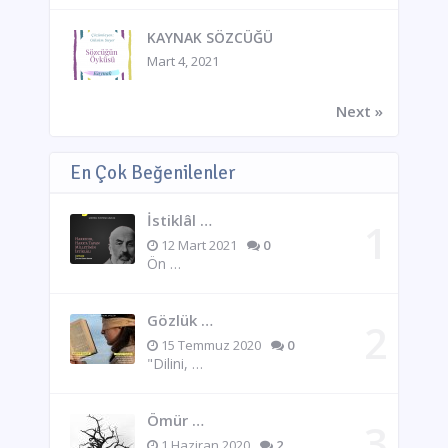
KAYNAK SÖZCÜĞÜ
Mart 4, 2021
Next »
En Çok Beğenilenler
İstiklâl …
12 Mart 2021
0
Ön …
Gözlük …
15 Temmuz 2020
0
"Dilini, …
Ömür …
1 Haziran 2020
2