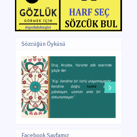
Sözcüğün Öyküsü
Facebook Sayfamız