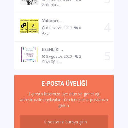
Zamanı …
Yabancı …
6 Haziran 2020
0
A- …
ESENLİK …
8 Ağustos 2020
2
Sözcüğe …
E-POSTA ÜYELIĞI
E-posta listemize üye olun ve genel ağ
adresimizde paylaşılan tüm içerikler e-postanıza
gelsin.