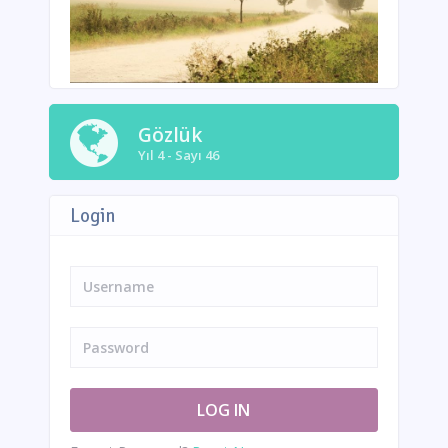
Gözlük
Yıl 4 - Sayı 46
Login