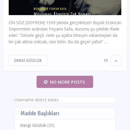
ÖN SÖZ (DEPREM) 1939 yılında gerçekleşen Büyük Erzincan
Depreminin ardından Peyami Safa, durumu şu şekilde ifade
eder: “Zelzele geçti. Hele şu açıkta titreşen vatandaşları da
bir çatı altına soksak, olur biter. Bu da geçer yahu!” …
DERGI GÖZLÜK
15
NO MORE POSTS.
Username does't exists
Madde Başlıkları
Dergi Gözlük
(30)