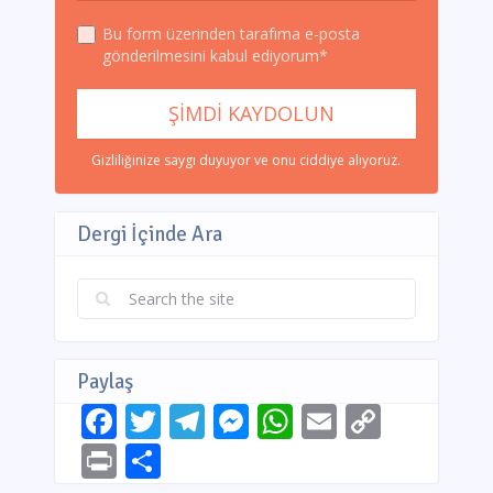
Bu form üzerinden tarafıma e-posta
gönderilmesini kabul ediyorum*
Gizliliğinize saygı duyuyor ve onu ciddiye alıyoruz.
Dergi İçinde Ara
Paylaş
Facebook
Twitter
Telegram
Messenger
WhatsApp
Email
Copy
Link
Print
Share