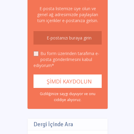
E-posta listemize üye olun ve
genel ağ adresimizde paylaşılan
tüm içerikler e-postanıza gelsin.
Bu form üzerinden tarafıma e-
posta gönderilmesini kabul
ediyorum*
Gizliliğinize saygı duyuyor ve onu
ciddiye alıyoruz.
Dergi İçinde Ara