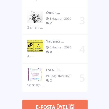
Ömür …
1 Haziran 2020
2
Zamanı …
Yabancı …
6 Haziran 2020
0
A- …
ESENLİK …
8 Ağustos 2020
2
Sözcüğe …
E-POSTA ÜYELIĞI