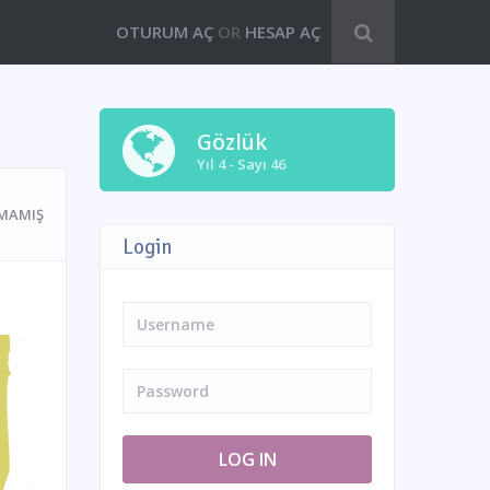
OTURUM AÇ
OR
HESAP AÇ
Gözlük
Yıl 4 - Sayı 46
MAMIŞ
Login