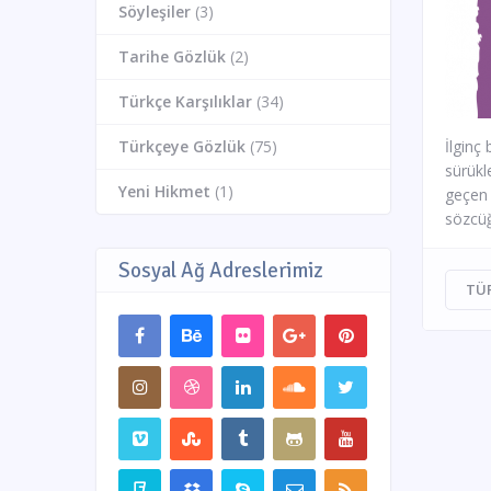
Söyleşiler
(3)
Tarihe Gözlük
(2)
Türkçe Karşılıklar
(34)
Türkçeye Gözlük
(75)
İlginç
sürükl
Yeni Hikmet
(1)
geçen 
sözcüğ
Sosyal Ağ Adreslerimiz
TÜ