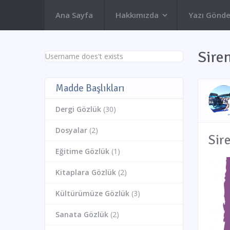
Ana Sayfa
Hakkımızda
Yazı Gönde
Sire
Username does't exists
Madde Başlıkları
Dergi Gözlük
(30)
Dosyalar
(2)
Sir
Eğitime Gözlük
(1)
Kitaplara Gözlük
(2)
Kültürümüze Gözlük
(3)
Sanata Gözlük
(2)