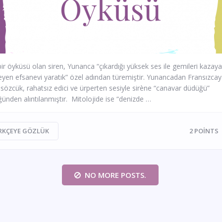
 bir öyküsü olan siren, Yunanca “çıkardığı yüksek ses ile gemileri kazaya
eyen efsanevi yaratık” özel adından türemiştir. Yunancadan Fransızca
sözcük, rahatsız edici ve ürperten sesiyle sirène “canavar düdüğü”
ünden alıntılanmıştır. Mitolojide ise “denizde …
RKÇEYE GÖZLÜK
2
POINTS
NO MORE POSTS.