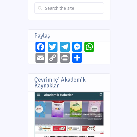
Paylaş
Facebook
Twitter
Telegram
Messenger
WhatsAp
Email
Copy
Print
Share
Link
Çevrim İçi Akademik
Kaynaklar