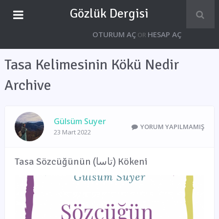
Gözlük Dergisi
OTURUM AÇ
HESAP AÇ
OR
Tasa Kelimesinin Kökü Nedir
Archive
Gülsüm Suyer
YORUM YAPILMAMIŞ
23 Mart 2022
Tasa Sözcüğünün (تاسا) Kökeni