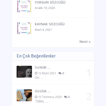
YORGUN SÖZCÜĞÜ
Aralık 19, 2020
KAYNAK SÖZCÜĞÜ
Mart 4, 2021
Next »
En Çok Beğenilenler
İstiklâl …
12 Mart 2021
0
Ön …
Gözlük …
15 Temmuz 2020
0
"Dilini, …