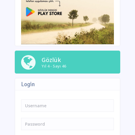
Gözlük
Yıl 4 - Sayı 46
Login