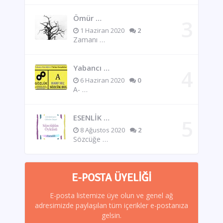
Ömür …
1 Haziran 2020
2
Zamanı …
Yabancı …
6 Haziran 2020
0
A- …
ESENLİK …
8 Ağustos 2020
2
Sözcüğe …
E-POSTA ÜYELIĞI
E-posta listemize üye olun ve genel ağ
adresimizde paylaşılan tüm içerikler e-postanıza
gelsin.