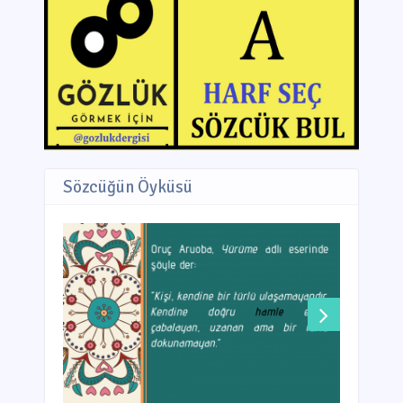
Sözcüğün Öyküsü