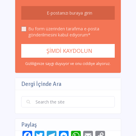
Bu form üzerinden tarafıma e-posta
gönderilmesini kabul ediyorum*
Gizliliğinize saygı duyuyor ve onu ciddiye alıyoruz.
Dergi İçinde Ara
Paylaş
Facebook
Twitter
Telegram
Messenger
WhatsApp
Email
Copy