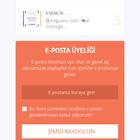
ESENLİK …
8 Ağustos 2020
2
Sözcüğe …
E-POSTA ÜYELIĞI
E-posta listemize üye olun ve genel ağ
adresimizde paylaşılan tüm içerikler e-postanıza
gelsin.
Bu form üzerinden tarafıma e-posta
gönderilmesini kabul ediyorum*