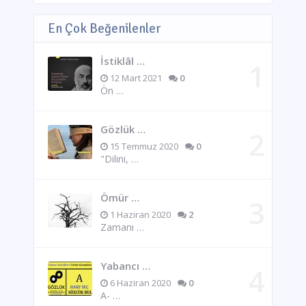
En Çok Beğenilenler
İstiklâl …
12 Mart 2021
0
Ön …
Gözlük …
15 Temmuz 2020
0
"Dilini, …
Ömür …
1 Haziran 2020
2
Zamanı …
Yabancı …
6 Haziran 2020
0
A- …