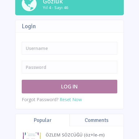
Gözlük
Yıl 4 - Sayı 46
Login
Forgot Password?
Reset Now
Popular
Comments
ÖZLEM SÖZCÜĞÜ (öz+le-m)