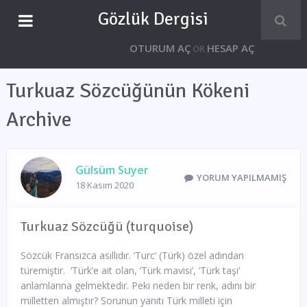
Gözlük Dergisi
OTURUM AÇ
HESAP AÇ
OR
Turkuaz Sözcüğünün Kökeni
Archive
Gülsüm Suyer
YORUM YAPILMAMIŞ
18 Kasım 2020
Turkuaz Sözcüğü (turquoise)
Sözcük Fransızca asıllıdır. ‘Turc‘ (Türk) özel adından
türemiştir. ‘Türk’e ait olan, ‘Türk mavisi’, ‘Türk taşı’
anlamlarına gelmektedir. Peki neden bir renk, adını bir
milletten almıştır? Sorunun yanıtı Türk milleti için