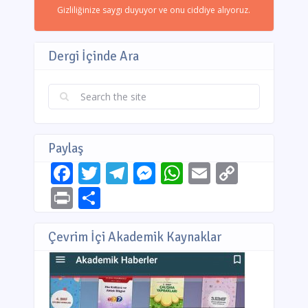
Gizliliğinize saygı duyuyor ve onu ciddiye alıyoruz.
Dergi İçinde Ara
Paylaş
Facebook
Twitter
Telegram
Messenger
WhatsApp
Email
Copy
Link
Print
Share
Çevrim İçi Akademik Kaynaklar