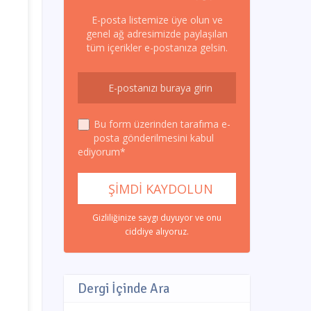
E-posta listemize üye olun ve
genel ağ adresimizde paylaşılan
tüm içerikler e-postanıza gelsin.
Bu form üzerinden tarafıma e-
posta gönderilmesini kabul
ediyorum*
Gizliliğinize saygı duyuyor ve onu
ciddiye alıyoruz.
Dergi İçinde Ara