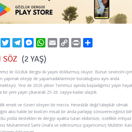
Facebook
Twitter
Telegram
Messenger
WhatsApp
Email
Copy
Print
Share
Link
 SÖZ
(2 YAŞ)
ımız ile Gözlük dergisi iki yaşını doldurmuş oluyor. Bunun sevincini içi
en yapmak isteyip de yapamadıklarımızın burukluğunu aynı anda
mekteyiz. Yine de 2020 yılının Temmuz ayında başladığımız yayın haya
da bir yeni yayın çıkararak 25-26. sayıya kadar ulaştık.
ilik emek ve özveri isteyen bir mecra. Heveskâr değil talepkâr olmak
iğini aksi halde bir kıvılcım misali bir anda parlayıp sönüvereceğinizi bi
 Bu yolda destekleri ile dergiyi ayakta tutan ekibimize, özellikle imtiyaz
miz Muhammed Sami Ünal’a ve editörümüz (yayımcımız) Muhittin Kan
ürlerimi iletiyorum.