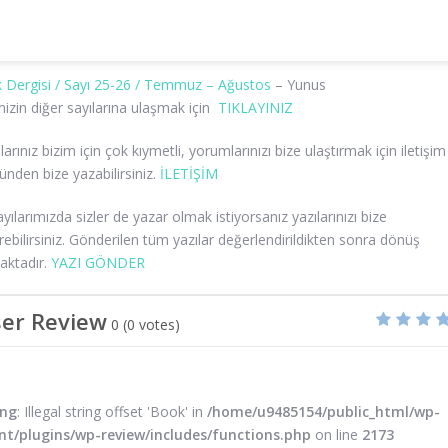
 Dergisi / Sayı 25-26 / Temmuz – Ağustos
– Yunus
izin diğer sayılarına ulaşmak için
TIKLAYINIZ
arınız bizim için çok kıymetli, yorumlarınızı bize ulaştırmak için iletişim
nden bize yazabilirsiniz.
İLETİŞİM
ayılarımızda sizler de yazar olmak istiyorsanız yazılarınızı bize
ebilirsiniz. Gönderilen tüm yazılar değerlendirildikten sonra dönüş
aktadır.
YAZI GÖNDER
er Review
0
(
0
votes)
ing
: Illegal string offset 'Book' in
/home/u9485154/public_html/wp-
nt/plugins/wp-review/includes/functions.php
on line
2173