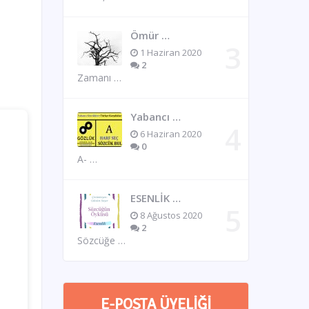
Ömür …
1 Haziran 2020
2
Zamanı …
Yabancı …
6 Haziran 2020
0
A- …
ESENLİK …
8 Ağustos 2020
2
Sözcüğe …
E-POSTA ÜYELIĞI