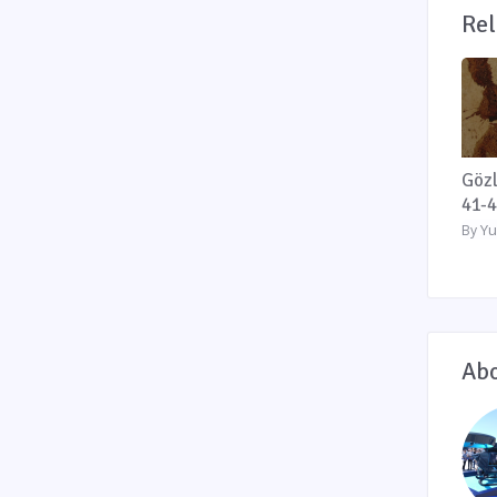
Rel
Gözl
41-4
Yu
By
Abo