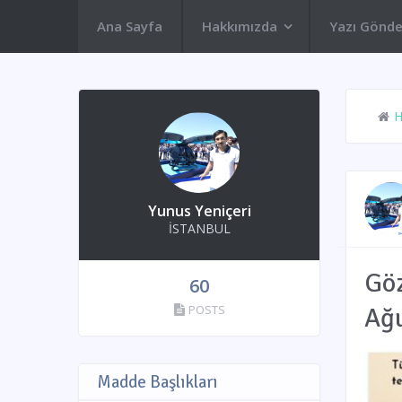
Ana Sayfa
Hakkımızda
Yazı Gönde
Yunus Yeniçeri
İSTANBUL
Göz
60
POSTS
Ağ
Madde Başlıkları