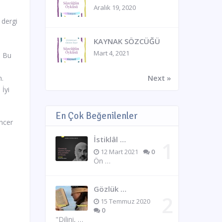
Aralık 19, 2020
 dergi
KAYNAK SÖZCÜĞÜ
Mart 4, 2021
. Bu
Next »
m.
İyi
En Çok Beğenilenler
uncer
İstiklâl …
12 Mart 2021
0
Ön …
Gözlük …
15 Temmuz 2020
0
"Dilini, …