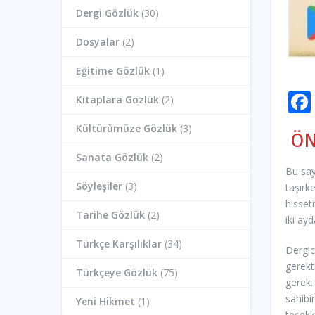
Dergi Gözlük
(30)
Dosyalar
(2)
Eğitime Gözlük
(1)
Kitaplara Gözlük
(2)
Kültürümüze Gözlük
(3)
ÖN
Sanata Gözlük
(2)
Bu say
Söyleşiler
(3)
taşırk
hisset
Tarihe Gözlük
(2)
iki ay
Türkçe Karşılıklar
(34)
Dergic
gerekt
Türkçeye Gözlük
(75)
gerek.
sahibi
Yeni Hikmet
(1)
teşekk