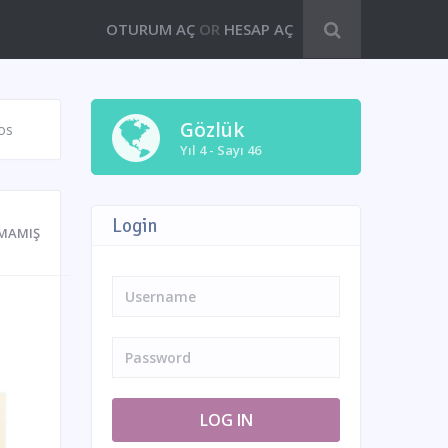
OTURUM AÇ
OR
HESAP AÇ
Gözlük
os
Yıl 4 - Sayı 46
Login
MAMIŞ