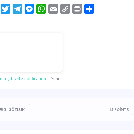
Facebook
Twitter
Telegram
Messenger
WhatsApp
Email
Copy
Print
Share
Link
e my favrite notification.
- Yunus
ERGI GÖZLÜK
15
POINTS