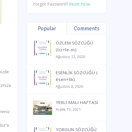
Forgot Password?
Reset Now
Popular
Comments
ÖZLEM SÖZCÜĞÜ
(öz+le-m)
Ağustos 12, 2020
mizde
ESENLİK SÖZCÜĞÜ (
ésen+lik)
tımıza
Ağustos 8, 2020
YERLİ MALI HAFTASI
Aralık 15, 2021
lmeniz
bur’a
YORGUN SÖZCÜĞÜ