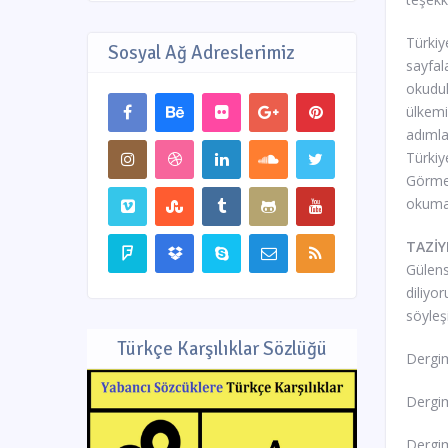
Türkiy
Sosyal Ağ Adreslerimiz
sayfal
okuduk
ülkemi
adımla
Türkiy
Görmek
okuma
TAZİY
Gülens
diliyo
söyleşi
Türkçe Karşılıklar Sözlüğü
Dergim
Dergim
Dergim