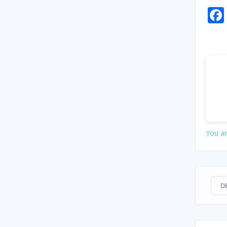
You ar
D