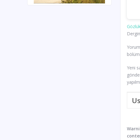
Gözlük
Dergim
Yoruml
bölümü
Yeni s
gönder
yapılm
Us
Warn
conte