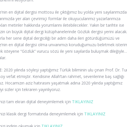
e’nin en dijital dergisi mottosu ile çıktığımız bu yolda yeni sayılarımızda
arımızda yer alan çevrimiçi formlar ile okuyucularımız yazarlarımıza
ları metinler hakkında yorumlarını iletebilecekler. Yakın bir tarihte ise
zin ün büyük dijital dergi kütüphanelerinde Gözlük dergisi yerini alacak
rla her sene dijital dergiciliği bir adım daha ileri götürdüğümüzü ve
e’nin en dijital dergisi olma unvanımızı koruduğumuzu belirtmek isteri
 isteyene “Gözlük” vurucu sözü ile yeni sayılarda buluşmak dileğiyle… 
lar.
E
: 2020 yılında söyleşi yaptığımız Türlük biliminin ulu çınarı Prof. Dr. T
oy vefat etmiştir. Kendisine Allah’tan rahmet, sevenlerine baş sağlığı
ruz. Hocamızın aziz hatırasını yaşatmak adına 2020 yılında yaptığımız
yi sizler için tekraren yayınlıyoruz.
izi tam ekran dijital deneyimlemek için
TIKLAYINIZ
izi klasik dergi formatında deneyimlemek için
TIKLAYINIZ
izi indirip okumak için
TIKLAYINIZ