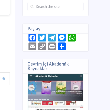
Paylaş
Facebook
Twitter
Telegram
Messenger
WhatsAp
Email
Copy
Print
Share
Link
Çevrim İçi Akademik
Kaynaklar