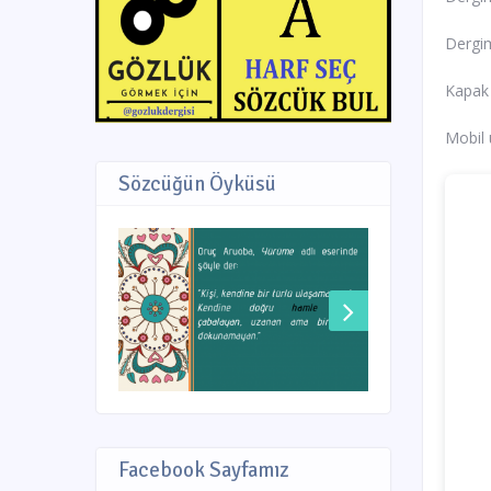
Dergim
Kapak 
Mobil 
Sözcüğün Öyküsü
Facebook Sayfamız