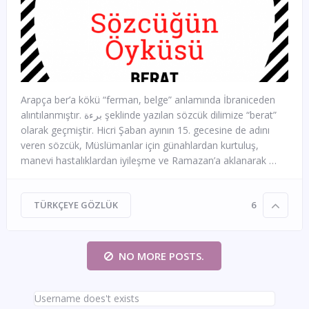
Arapça ber’a kökü “ferman, belge” anlamında İbraniceden
alıntılanmıştır. برءة şeklinde yazılan sözcük dilimize “berat”
olarak geçmiştir. Hicri Şaban ayının 15. gecesine de adını
veren sözcük, Müslümanlar için günahlardan kurtuluş,
manevi hastalıklardan iyileşme ve Ramazan’a aklanarak …
TÜRKÇEYE GÖZLÜK
6
NO MORE POSTS.
Username does't exists