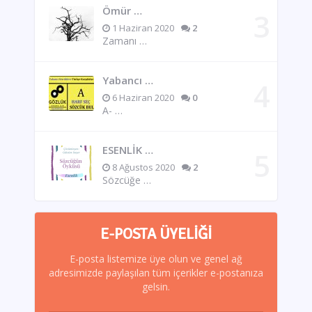
Ömür …
1 Haziran 2020
2
Zamanı …
Yabancı …
6 Haziran 2020
0
A- …
ESENLİK …
8 Ağustos 2020
2
Sözcüğe …
E-POSTA ÜYELIĞI
E-posta listemize üye olun ve genel ağ
adresimizde paylaşılan tüm içerikler e-postanıza
gelsin.