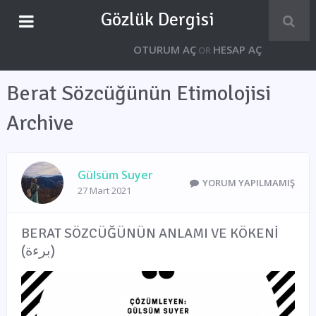
Gözlük Dergisi
OTURUM AÇ
HESAP AÇ
OR
Berat Sözcüğünün Etimolojisi
Archive
Gülsüm Suyer
YORUM YAPILMAMIŞ
27 Mart 2021
BERAT SÖZCÜĞÜNÜN ANLAMI VE KÖKENİ
(برءة)