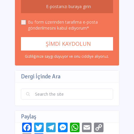
Bu form üzerinden tarafıma e-posta
gönderilmesini kabul ediyorum*
Gizliliğinize saygı duyuyor ve onu ciddiye alıyoruz.
Dergi İçinde Ara
Paylaş
Facebook
Twitter
Telegram
Messenger
WhatsApp
Email
Copy