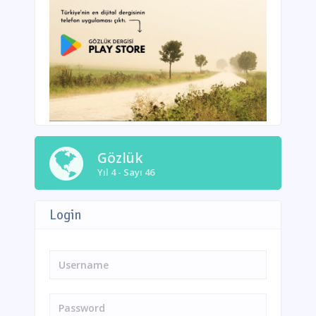
Gözlük
Yıl 4 - Sayı 46
Login