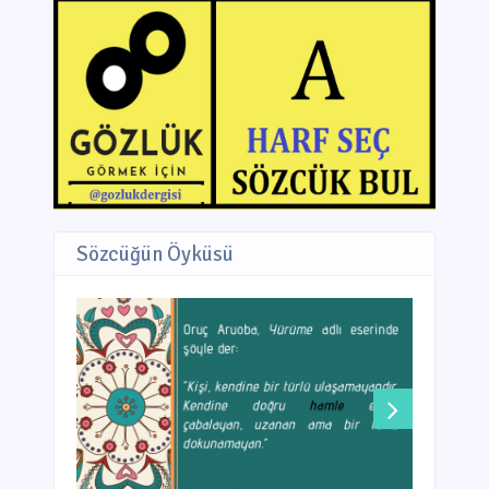
Sözcüğün Öyküsü