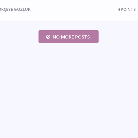
RKÇEYE GÖZLÜK
4
POINTS
NO MORE POSTS.