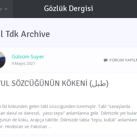
Gözlük Dergisi
r
l Tdk Archive
Gülsüm Suyer
YORUM YAPIL
9 Mayıs 2021
DAVUL SÖZCÜĞÜNÜN KÖKENİ (طبل)
 tbl kökünden gelen tabl sözcüğünden türemiştir. Tabl “savaşlarda
ılan davul ve dairesel, yassı tepsi” anlamlarına gelir. Dilimizde yer bula
ünün de kökü, Arapça tabl’dır. Dilimizde tabla “tepsi, küllük” anlamlar
ılır. Hindistan ve Pakistan …