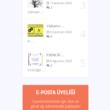
1 Haziran 2020
2
Zamanı …
Yabancı …
6 Haziran 2020
0
A- …
ESENLİK …
8 Ağustos 2020
2
Sözcüğe …
E-POSTA ÜYELIĞI
E-posta listemize üye olun ve
genel ağ adresimizde paylaşılan