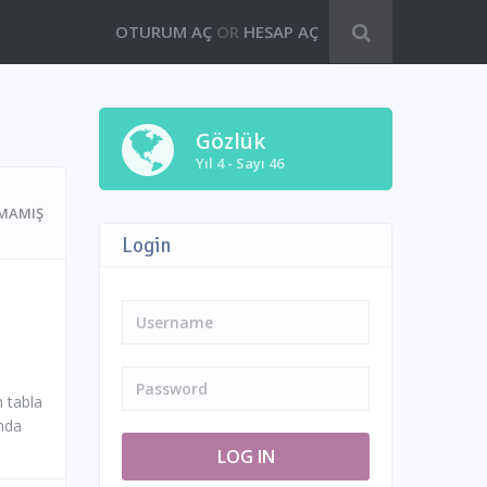
OTURUM AÇ
OR
HESAP AÇ
Gözlük
Yıl 4 - Sayı 46
MAMIŞ
Login
n tabla
ında