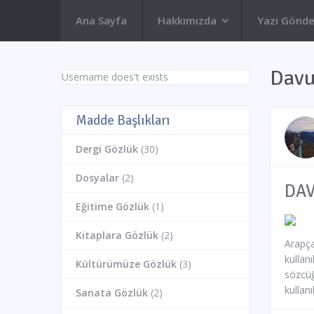
Ana Sayfa
Hakkımızda
Yazı Gönde
Davu
Username does't exists
Madde Başlıkları
Dergi Gözlük
(30)
Dosyalar
(2)
Eğitime Gözlük
(1)
Kitaplara Gözlük
(2)
Arapça
kullan
Kültürümüze Gözlük
(3)
sözcüğ
kullan
Sanata Gözlük
(2)