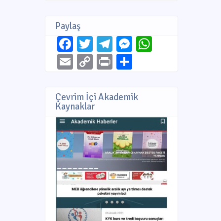
Paylaş
Facebook
Twitter
Telegram
Messenger
WhatsAp
Email
Copy
Print
Share
Link
Çevrim İçi Akademik
Kaynaklar