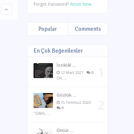
Forgot Password?
Reset Now
Popular
Comments
En Çok Beğenilenler
İstiklâl …
12 Mart 2021
0
Ön …
Gözlük …
15 Temmuz 2020
0
"Dilini, …
Ömür …