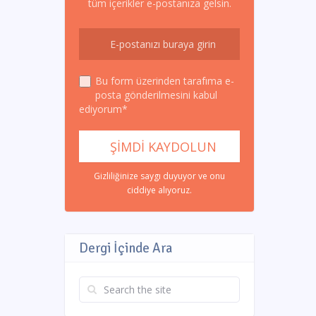
tüm içerikler e-postanıza gelsin.
Bu form üzerinden tarafıma e-
posta gönderilmesini kabul
ediyorum*
Gizliliğinize saygı duyuyor ve onu
ciddiye alıyoruz.
Dergi İçinde Ara