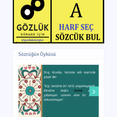
Sözcüğün Öyküsü