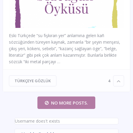
Eski Türkçede “su fışkıran yer” anlamına gelen kañ
sözcüğünden türeyen kaynak, zamanla “bir şeyin menşesi,
çıkış yeri, kökeni, sebebi”, “kazanç sağlayan öge”, “belge,
literatür” gibi pek çok anlam kazanmıştır. Bunlarla birlikte
sözcük “iki metal parçayı …
TÜRKÇEYE GÖZLÜK
4
NO MORE POSTS.
Username does't exists