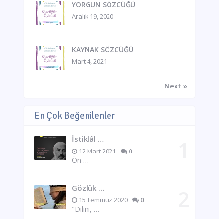
YORGUN SÖZCÜĞÜ
Aralık 19, 2020
KAYNAK SÖZCÜĞÜ
Mart 4, 2021
Next »
En Çok Beğenilenler
İstiklâl …
12 Mart 2021
0
Ön …
Gözlük …
15 Temmuz 2020
0
"Dilini, …