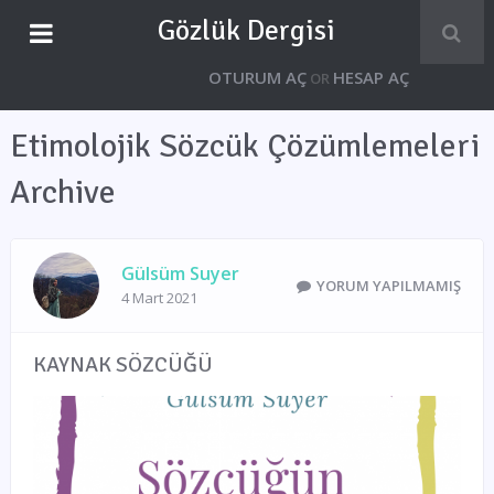
Gözlük Dergisi
OTURUM AÇ
HESAP AÇ
OR
Etimolojik Sözcük Çözümlemeleri
Archive
Gülsüm Suyer
YORUM YAPILMAMIŞ
4 Mart 2021
KAYNAK SÖZCÜĞÜ