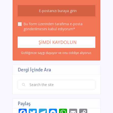
Bu form üzerinden tarafıma e-posta
gönderilmesini kabul ediyorum*
Gizliliğinize saygı duyuyor ve onu ciddiye alıyoruz.
Dergi İçinde Ara
Paylaş
Facebook
Twitter
Telegram
Messenger
WhatsApp
Email
Copy