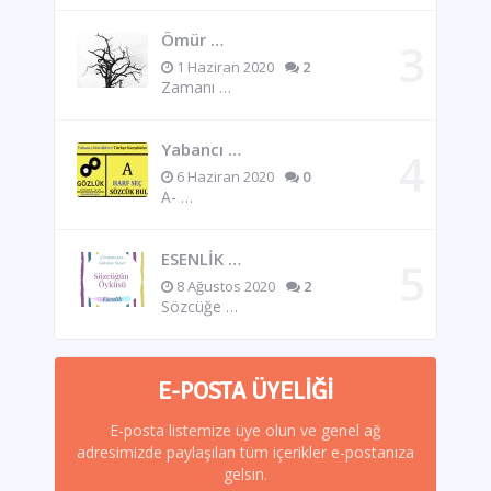
Ömür …
1 Haziran 2020
2
Zamanı …
Yabancı …
6 Haziran 2020
0
A- …
ESENLİK …
8 Ağustos 2020
2
Sözcüğe …
E-POSTA ÜYELIĞI
E-posta listemize üye olun ve genel ağ
adresimizde paylaşılan tüm içerikler e-postanıza
gelsin.