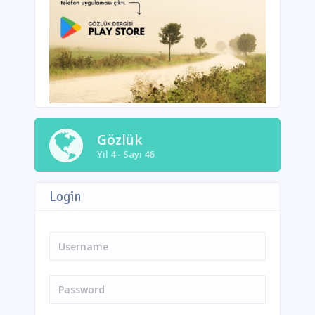
Gözlük
Yıl 4 - Sayı 46
Login