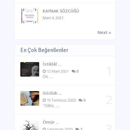
KAYNAK SÖZCÜĞÜ
Mart 4, 2021
Next »
En Çok Beğenilenler
İstiklâl …
12 Mart 2021
0
Ön …
Gözlük …
15 Temmuz 2020
0
"Dilini, …
Ömür …
1 Haziran 2020
2