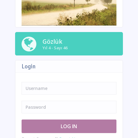
Gözlük
Yıl 4 - Sayı 46
Login