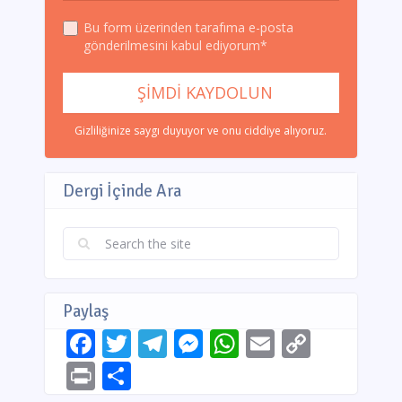
Bu form üzerinden tarafıma e-posta
gönderilmesini kabul ediyorum*
Gizliliğinize saygı duyuyor ve onu ciddiye alıyoruz.
Dergi İçinde Ara
Paylaş
Facebook
Twitter
Telegram
Messenger
WhatsApp
Email
Copy
Link
Print
Share