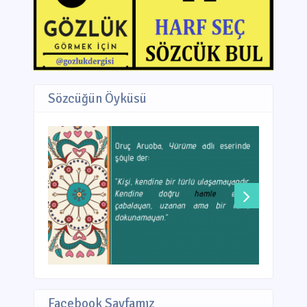
Sözcüğün Öyküsü
Facebook Sayfamız