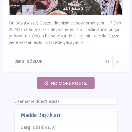
Ön Söz (Gazze) Gazze, direnişin ve soykırımın şehri… 7 Ekim
2023’ten beri aralıksız devam eden İsrail saldırılarının bugün
yıl dönümü. Geçen bir sene içinde bilinçli bir irade ile Gazze
yerle yeksan edildi. Gazze’de yaşayan iki …
DERGI GÖZLÜK
11
NO MORE POSTS.
Username does't exists
Madde Başlıkları
Dergi Gözlük
(30)