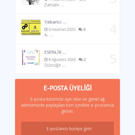
Zamanı …
Yabancı …
6 Haziran 2020
0
A- …
ESENLİK …
8 Ağustos 2020
2
Sözcüğe …
E-POSTA ÜYELIĞI
E-posta listemize üye olun ve genel ağ
adresimizde paylaşılan tüm içerikler e-postanıza
gelsin.