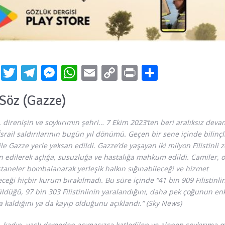
Facebook
Twitter
Telegram
Messenger
WhatsApp
Email
Copy
Print
Share
Link
Söz (Gazze)
 direnişin ve soykırımın şehri… 7 Ekim 2023’ten beri aralıksız deva
srail saldırılarının bugün yıl dönümü. Geçen bir sene içinde bilinçli
ile Gazze yerle yeksan edildi. Gazze’de yaşayan iki milyon Filistinli z
 edilerek açlığa, susuzluğa ve hastalığa mahkum edildi. Camiler, o
taneler bombalanarak yerleşik halkın sığınabileceği ve hizmet
eceği hiçbir kurum bırakılmadı. Bu süre içinde “41 bin 909 Filistinli
ldüğü, 97 bin 303 Filistinlinin yaralandığını, daha pek çoğunun en
a kaldığını ya da kayıp olduğunu açıklandı.” (Sky News)
 kadın, yaşlı demeden acımasızca katledilen ve alenen soykırıma 