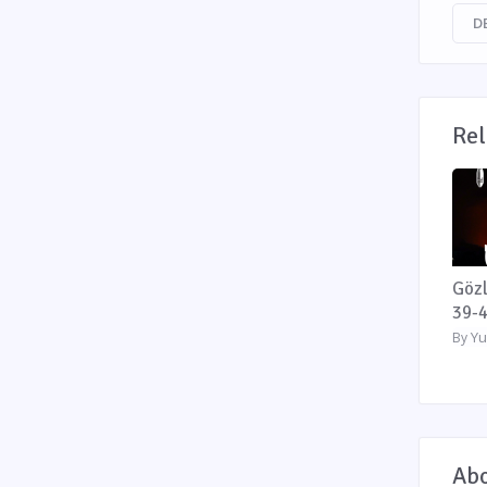
D
Rel
Gözl
39-
Yu
By
Abo