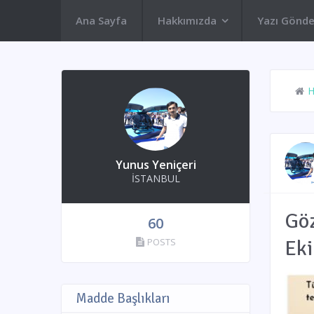
Ana Sayfa
Hakkımızda
Yazı Gönde
Yunus Yeniçeri
İSTANBUL
Göz
60
POSTS
Ek
Madde Başlıkları