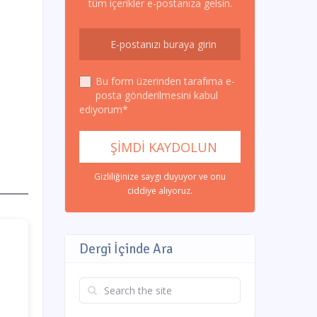
tüm içerikler e-postanıza gelsin.
Bu form üzerinden tarafıma e-
posta gönderilmesini kabul
ediyorum*
Gizliliğinize saygı duyuyor ve onu
ciddiye alıyoruz.
Dergi İçinde Ara