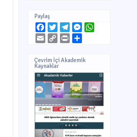
Paylaş
Facebook
Twitter
Telegram
Messenger
WhatsAp
Email
Copy
Print
Share
Link
Çevrim İçi Akademik
Kaynaklar