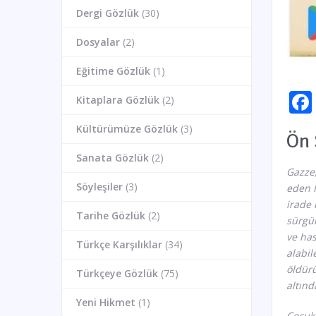
Dergi Gözlük
(30)
Dosyalar
(2)
Eğitime Gözlük
(1)
Kitaplara Gözlük
(2)
Kültürümüze Gözlük
(3)
Ön 
Sanata Gözlük
(2)
Gazze,
Söyleşiler
(3)
eden İ
irade 
Tarihe Gözlük
(2)
sürgün
ve has
Türkçe Karşılıklar
(34)
alabil
öldürü
Türkçeye Gözlük
(75)
altınd
Yeni Hikmet
(1)
Çocuk,