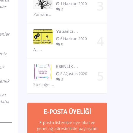
1 Haziran 2020
nlar
2
Zamanı …
Yabancı …
anlar
6 Haziran 2020
0
A- …
imiz
ESENLİK …
bir
8 Ağustos 2020
2
anlık
Sözcüğe …
aya
 daha
E-POSTA ÜYELIĞI
E-posta listemize üye olun ve
genel ağ adresimizde paylaşılan