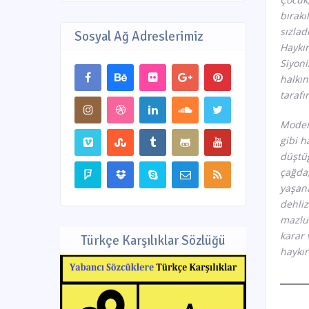
bırakı
sızlad
Sosyal Ağ Adreslerimiz
Haykı
Siyoni
halkı
tarafı
Modern
gibi h
düştüğ
çağda,
yaşana
dehliz
mazlum
karar 
Türkçe Karşılıklar Sözlüğü
haykır