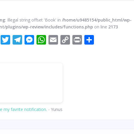
ing
: Illegal string offset 'Book' in
/home/u9485154/public_html/wp-
nt/plugins/wp-review/includes/functions.php
on line
2173
Facebook
Twitter
Telegram
Messenger
WhatsApp
Email
Copy
Print
Share
Link
e my favrite notification.
- Yunus