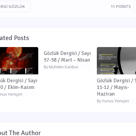
ERGI GÖZLÜK
11
POINTS
ated Posts
Gözlük Dergisi / Sayı
57-58 / Mart – Nisan
Muhittin Kanbur
By
ük Dergisi / Sayı
Gözlük Dergisi / 
40 / Ekim-Kasım
11-12 / Mayıs-
Haziran
nus Yeniçeri
Yunus Yeniçeri
By
ut The Author