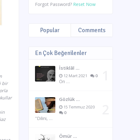
Forgot Password?
Reset Now
Popular
Comments
En Çok Beğenilenler
İstiklâl …
12 Mart 2021
0
m
Ön …
 bir
orla
kullar
Gözlük …
15 Temmuz 2020
nin
0
"Dilini, …
kaz
Ömür …
maruz