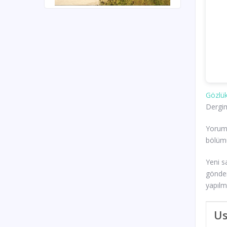
Gözlük
Dergim
Yoruml
bölümü
Yeni s
gönder
yapılm
Us