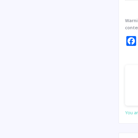
Warn
conte
You ar