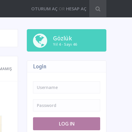
OTURUM AÇ
OR
HESAP AÇ
Gözlük
Yıl 4 - Sayı 46
Login
MAMIŞ