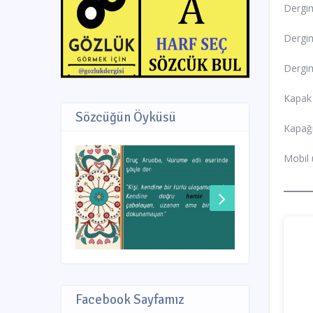
Dergim
Dergim
Dergim
Kapak 
Sözcüğün Öyküsü
Kapağı
Mobil 
Facebook Sayfamız