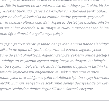
lan Filistin halkının en acı anlarına ise tüm dünya şahit oldu. Vicda
ı, yürekler burkuldu, çaresiz haykırışlar tüm dünyada yankı buldu.
rışlar ne denli yüksek olsa da zulmün önüne geçmedi, geçemedi.
zm’in tasması altında olan Batı, koşulsuz desteğiyle mazlum Filistin
nın sesini her mecrada susturmaya ve zulmün merhamet sahibi ins
ndan öğrenilmesini engellemeye çalıştı.
 çağın getirisi olarak yaşanan her şeyden anında haber alabildiğ
akikatin de dijital dünyada oluşturulmak istenen algılara yenik
üne de şahit olmaktayız. Algıların gelip gerçeklerin önüne geçtiği 
 edebiyatın ve yazının kıymeti anlaşılmaya muhtaçtır. Bu bilinçle
n bu soykırımı belgelemek, anda hissedilen duyguların tarihin kar
lerinde kaybolmasını engellemek ve Hak’kın divanına varınca
dan yana tavır aldığımızı şahit tutabilmek için bu sayıyı hazırlam
verdik. Zulmün, vahşetin ve soykırımın seneyi devriyesinde bir kez
ıyoruz: “Nehirden denize özgür Filistin”. Görmek isteyene….