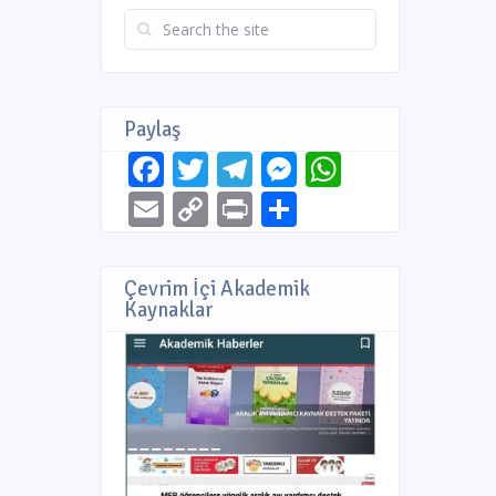
Paylaş
Facebook
Twitter
Telegram
Messenger
WhatsAp
Email
Copy
Print
Share
Link
Çevrim İçi Akademik
Kaynaklar