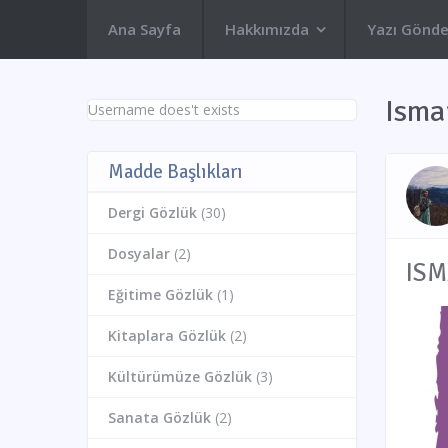
Ana Sayfa
Hakkımızda
Yazı Gönde
Isma
Username does't exists
Madde Başlıkları
Dergi Gözlük
(30)
Dosyalar
(2)
Eğitime Gözlük
(1)
Kitaplara Gözlük
(2)
Kültürümüze Gözlük
(3)
Sanata Gözlük
(2)