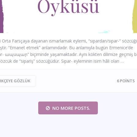
 Orta Farsçaya dayanan ısmarlamak eylemi, “sıpardan/sıpar-“ sözcü
iştir. “Emanet etmek” anlamındadır. Bu anlamıyla bugün Ermenice’de
r- ապսպար” biçiminde yaşamaktadır. Aynı kökten dilimize geçmiş bi
sözcük de “sipariş” sözcüğüdür. Sıpar- eyleminin isim hâli olan …
RKÇEYE GÖZLÜK
6
POINTS
NO MORE POSTS.