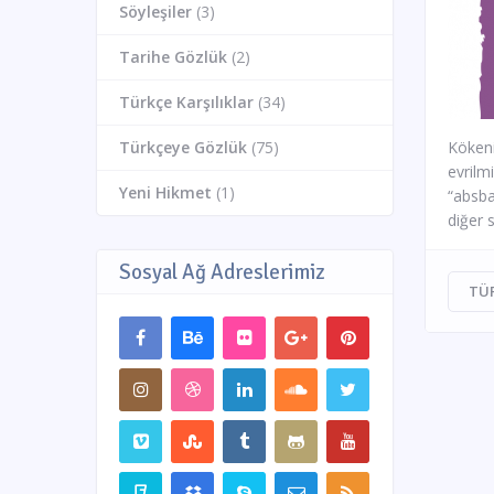
Söyleşiler
(3)
Tarihe Gözlük
(2)
Türkçe Karşılıklar
(34)
Türkçeye Gözlük
(75)
Kökeni
evrilm
Yeni Hikmet
(1)
“absba
diğer 
Sosyal Ağ Adreslerimiz
TÜ