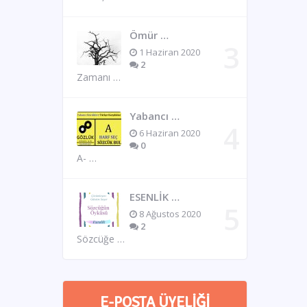
Ömür …
1 Haziran 2020
2
Zamanı …
Yabancı …
6 Haziran 2020
0
A- …
ESENLİK …
8 Ağustos 2020
2
Sözcüğe …
E-POSTA ÜYELIĞI