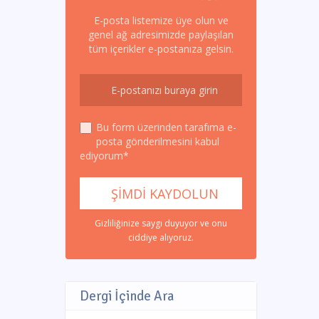
E-posta listemize üye olun ve
genel ağ adresimizde paylaşılan
tüm içerikler e-postanıza gelsin.
Bu form üzerinden tarafıma e-
posta gönderilmesini kabul
ediyorum*
Gizliliğinize saygı duyuyor ve onu
ciddiye alıyoruz.
Dergi İçinde Ara