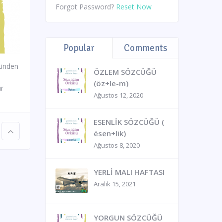
Forgot Password?
Reset Now
Popular
Comments
ğünden
ÖZLEM SÖZCÜĞÜ
(öz+le-m)
r
Ağustos 12, 2020
ESENLİK SÖZCÜĞÜ (
ésen+lik)
Ağustos 8, 2020
YERLİ MALI HAFTASI
Aralık 15, 2021
YORGUN SÖZCÜĞÜ