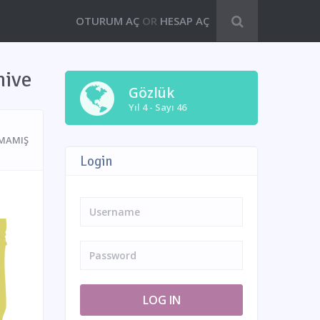
OTURUM AÇ
OR
HESAP AÇ
hive
Gözlük
Yıl 4 - Sayı 46
MAMIŞ
Login