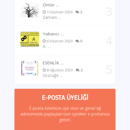
Ömür …
1 Haziran 2020
2
Zamanı …
Yabancı …
6 Haziran 2020
0
A- …
ESENLİK …
8 Ağustos 2020
2
Sözcüğe …
E-POSTA ÜYELIĞI
E-posta listemize üye olun ve genel ağ
adresimizde paylaşılan tüm içerikler e-postanıza
gelsin.