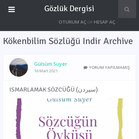
Gözlük Dergisi
OTURUM AÇ
HESAP AÇ
OR
Kökenbilim Sözlüğü Indir Archive
Gülsüm Suyer
YORUM YAPILMAMIŞ
16 Mart 2021
ISMARLAMAK SÖZCÜĞÜ (سپردن)