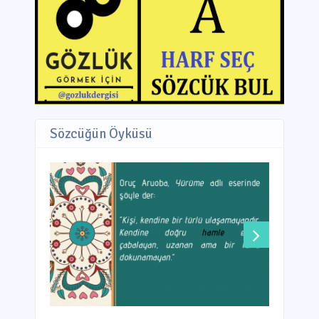
Sözcüğün Öyküsü