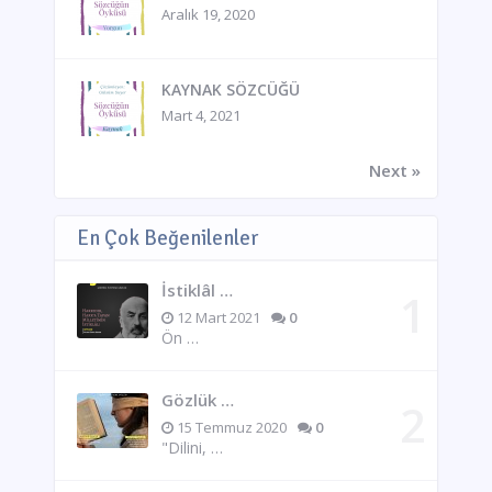
Aralık 19, 2020
KAYNAK SÖZCÜĞÜ
Mart 4, 2021
Next »
En Çok Beğenilenler
İstiklâl …
12 Mart 2021
0
Ön …
Gözlük …
15 Temmuz 2020
0
"Dilini, …