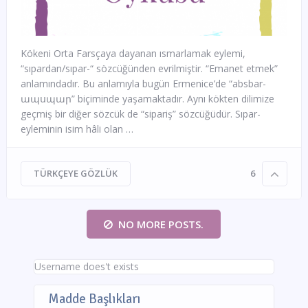
Kökeni Orta Farsçaya dayanan ısmarlamak eylemi,
“sıpardan/sıpar-“ sözcüğünden evrilmiştir. “Emanet etmek”
anlamındadır. Bu anlamıyla bugün Ermenice’de “absbar-
ապսպար” biçiminde yaşamaktadır. Aynı kökten dilimize
geçmiş bir diğer sözcük de “sipariş” sözcüğüdür. Sıpar-
eyleminin isim hâli olan …
TÜRKÇEYE GÖZLÜK
6
NO MORE POSTS.
Username does't exists
Madde Başlıkları