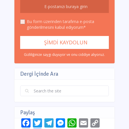
Bu form üzerinden tarafıma e-posta
gönderilmesini kabul ediyorum*
Gizliliğinize saygı duyuyor ve onu ciddiye alıyoruz.
Dergi İçinde Ara
Paylaş
Facebook
Twitter
Telegram
Messenger
WhatsApp
Email
Copy