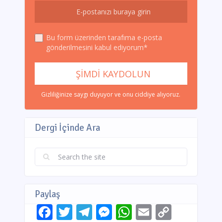
Bu form üzerinden tarafıma e-posta
gönderilmesini kabul ediyorum*
Gizliliğinize saygı duyuyor ve onu ciddiye alıyoruz.
Dergi İçinde Ara
Paylaş
Facebook
Twitter
Telegram
Messenger
WhatsApp
Email
Copy