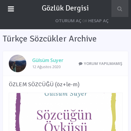
Gözlük Dergisi
OTURUM AÇ
HESAP AÇ
OR
Türkçe Sözcükler Archive
Gülsüm Suyer
YORUM YAPILMAMIŞ
12 Ağustos 2020
ÖZLEM SÖZCÜĞÜ (öz+le-m)