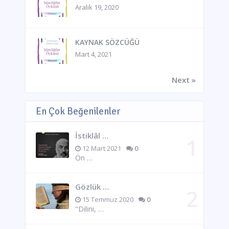
Aralık 19, 2020
KAYNAK SÖZCÜĞÜ
Mart 4, 2021
Next »
En Çok Beğenilenler
İstiklâl …
12 Mart 2021
0
Ön …
Gözlük …
15 Temmuz 2020
0
"Dilini, …