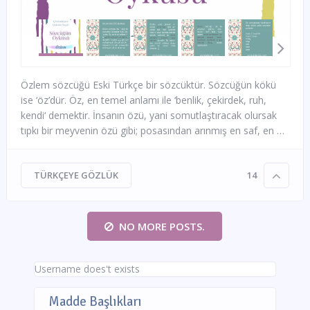
Özlem sözcüğü Eski Türkçe bir sözcüktür. Sözcüğün kökü
ise ‘öz’dür. Öz, en temel anlamı ile ‘benlik, çekirdek, ruh,
kendi‘ demektir. İnsanın özü, yani somutlaştıracak olursak
tıpkı bir meyvenin özü gibi; posasından arınmış en saf, en …
TÜRKÇEYE GÖZLÜK
14
NO MORE POSTS.
Username does't exists
Madde Başlıkları