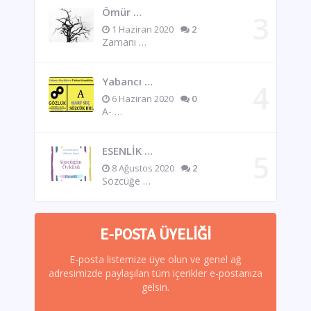
Ömür …
1 Haziran 2020
2
Zamanı …
Yabancı …
6 Haziran 2020
0
A- …
ESENLİK …
8 Ağustos 2020
2
Sözcüğe …
E-POSTA ÜYELIĞI
E-posta listemize üye olun ve genel ağ
adresimizde paylaşılan tüm içerikler e-postanıza
gelsin.