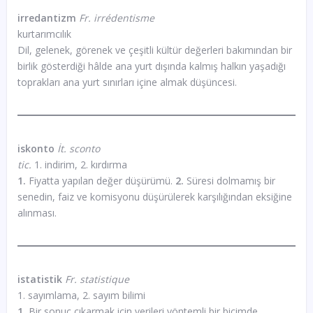
irredantizm
Fr. irrédentisme
kurtarımcılık
Dil, gelenek, görenek ve çeşitli kültür değerleri bakımından bir
birlik gösterdiği hâlde ana yurt dışında kalmış halkın yaşadığı
toprakları ana yurt sınırları içine almak düşüncesi.
iskonto
İt. sconto
tic.
1. indirim, 2. kırdırma
1.
Fiyatta yapılan değer düşürümü.
2.
Süresi dolmamış bir
senedin, faiz ve komisyonu düşürülerek karşılığından eksiğine
alınması.
istatistik
Fr. statistique
1. sayımlama, 2. sayım bilimi
1.
Bir sonuç çıkarmak için verileri yöntemli bir biçimde