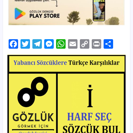
Facebook
Twitter
Telegram
Messenger
WhatsApp
Email
Copy
Print
Sha
Link