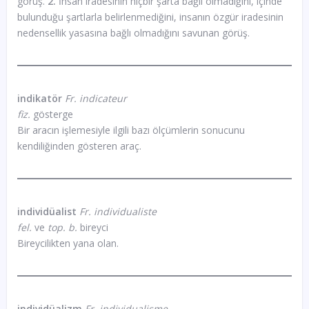
görüş.
2.
İnsan iradesinin hiçbir şarta bağlı olmadığını, içinde
bulunduğu şartlarla belirlenmediğini, insanın özgür iradesinin
nedensellik yasasına bağlı olmadığını savunan görüş.
indikatör
Fr. indicateur
fiz.
gösterge
Bir aracın işlemesiyle ilgili bazı ölçümlerin sonucunu
kendiliğinden gösteren araç.
individüalist
Fr. individualiste
fel.
ve
top. b.
bireyci
Bireycilikten yana olan.
individüalizm
Fr. individualisme