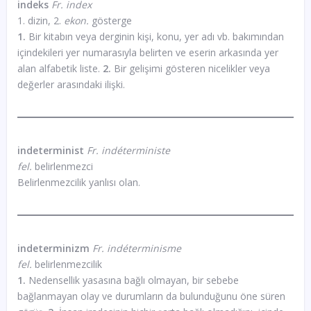
indeks
Fr. index
1. dizin, 2.
ekon.
gösterge
1.
Bir kitabın veya derginin kişi, konu, yer adı vb. bakımından
içindekileri yer numarasıyla belirten ve eserin arkasında yer
alan alfabetik liste.
2.
Bir gelişimi gösteren nicelikler veya
değerler arasındaki ilişki.
indeterminist
Fr. indéterministe
fel.
belirlenmezci
Belirlenmezcilik yanlısı olan.
indeterminizm
Fr. indéterminisme
fel.
belirlenmezcilik
1.
Nedensellik yasasına bağlı olmayan, bir sebebe
bağlanmayan olay ve durumların da bulunduğunu öne süren