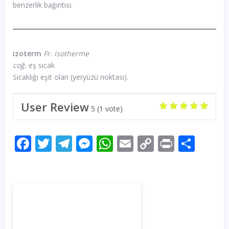
benzerlik bağıntısı.
izoterm
Fr. isotherme
coğ.
eş sıcak
Sıcaklığı eşit olan (yeryüzü noktası).
User Review
5
(
1
vote)
Facebook
Twitter
Telegram
Messenger
WhatsApp
Email
Copy
Print
Sha
Link