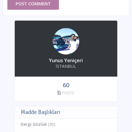
Yunus Yeniçeri
İSTANBUL
60
POSTS
Madde Başlıkları
Dergi Gözlük
(30)