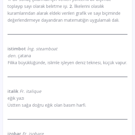
toplayıp sayı olarak belirtme işi.
2.
İlkelerini olasılık
kuramlarından alarak eldeki verileri grafik ve sayı biçiminde
değerlendirmeye dayandıran matematiğin uygulamalı dalı.
istimbot
İng. steamboat
den.
çatana
Filika büyüklüğünde, islimle işleyen deniz teknesi, küçük vapur.
italik
Fr. italique
eğik yazı
Üstten sağa doğru eğik olan basım harfi.
izobar
Fr. isobare