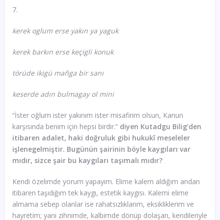
7.
kerek oglum erse yakın ya yaguk
kerek barkın erse keçigli konuk
törüde ikigü mañga bir sanı
keserde adın bulmagay ol mini
“İster oğlum ister yakınım ister misafirim olsun, Kanun
karşısında benim için hepsi birdir.”
diyen Kutadgu Bilig’den
itibaren adalet, haki doğruluk gibi hukukî meseleler
işlenegelmiştir. Bugünün şairinin böyle kaygıları var
mıdır, sizce şair bu kaygıları taşımalı mıdır?
Kendi özelimde yorum yapayım. Elime kalem aldığım andan
itibaren taşıdığım tek kaygı, estetik kaygısı. Kalemi elime
almama sebep olanlar ise rahatsızlıklarım, eksikliklerim ve
hayretim; yani zihnimde, kalbimde dönüp dolaşan, kendileriyle