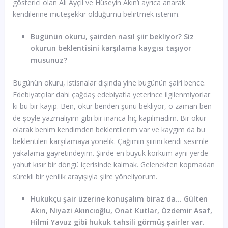
gösterici olan Ali Ayçil ve Hüseyin Akın’ı ayrıca anarak
kendilerine müteşekkir olduğumu belirtmek isterim.
Bugünün okuru, şairden nasıl şiir bekliyor? Siz
okurun beklentisini karşılama kaygısı taşıyor
musunuz?
Bugünün okuru, istisnalar dışında yine bugünün şairi bence.
Edebiyatçılar dahi çağdaş edebiyatla yeterince ilgilenmiyorlar
ki bu bir kayıp. Ben, okur benden şunu bekliyor, o zaman ben
de şöyle yazmalıyım gibi bir inanca hiç kapılmadım. Bir okur
olarak benim kendimden beklentilerim var ve kaygım da bu
beklentileri karşılamaya yönelik. Çağımın şiirini kendi sesimle
yakalama gayretindeyim. Şiirde en büyük korkum aynı yerde
yahut kısır bir döngü içerisinde kalmak. Gelenekten kopmadan
sürekli bir yenilik arayışıyla şiire yöneliyorum.
Hukukçu şair üzerine konuşalım biraz da… Gülten
Akın, Niyazi Akıncıoğlu, Onat Kutlar, Özdemir Asaf,
Hilmi Yavuz gibi hukuk tahsili görmüş şairler var.