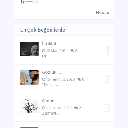
Next »
En Çok Beğenilenler
İstiklâl …
12 Mart 2021
0
Ön …
Gözlük …
15 Temmuz 2020
0
"Dilini, …
Ömür …
1 Haziran 2020
2
Zamanı …