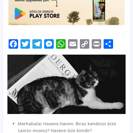
Facebook
Twitter
Telegram
Messenger
WhatsApp
Email
Copy
Print
Sha
Link
Merhabalar Hasene Hanım. Biraz kendinizi bize
tanıtır mısınız? Hasene Gün kimdir?