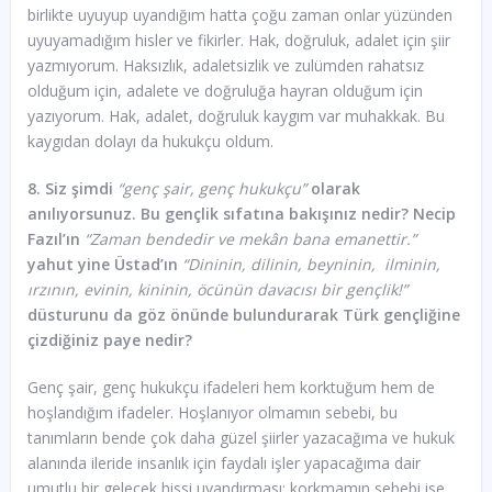
birlikte uyuyup uyandığım hatta çoğu zaman onlar yüzünden
uyuyamadığım hisler ve fikirler. Hak, doğruluk, adalet için şiir
yazmıyorum. Haksızlık, adaletsizlik ve zulümden rahatsız
olduğum için, adalete ve doğruluğa hayran olduğum için
yazıyorum. Hak, adalet, doğruluk kaygım var muhakkak. Bu
kaygıdan dolayı da hukukçu oldum.
8. Siz şimdi
“genç şair, genç hukukçu”
olarak
anılıyorsunuz. Bu gençlik sıfatına bakışınız nedir? Necip
Fazıl’ın
“Zaman bendedir ve mekân bana emanettir.”
yahut yine Üstad’ın
“Dininin, dilinin, beyninin, ilminin,
ırzının, evinin, kininin, öcünün davacısı bir gençlik!”
düsturunu da göz önünde bulundurarak Türk gençliğine
çizdiğiniz paye nedir?
Genç şair, genç hukukçu ifadeleri hem korktuğum hem de
hoşlandığım ifadeler. Hoşlanıyor olmamın sebebi, bu
tanımların bende çok daha güzel şiirler yazacağıma ve hukuk
alanında ileride insanlık için faydalı işler yapacağıma dair
umutlu bir gelecek hissi uyandırması; korkmamın sebebi ise,