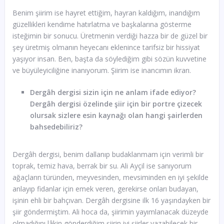
Benim şiirim ise hayret ettiğim, hayran kaldığım, inandığım
güzellikleri kendime hatırlatma ve başkalarına gösterme
isteğimin bir sonucu. Üretmenin verdiği hazza bir de güzel bir
şey üretmiş olmanın heyecanı eklenince tarifsiz bir hissiyat
yaşıyor insan. Ben, başta da söylediğim gibi sözün kuvvetine
ve büyüleyiciliğine inanıyorum. Şiirim ise inancımın ikrarı.
Dergâh dergisi sizin için ne anlam ifade ediyor?
Dergâh dergisi özelinde şiir için bir portre çizecek
olursak sizlere esin kaynağı olan hangi şairlerden
bahsedebiliriz?
Dergâh dergisi, benim dallanıp budaklanmam için verimli bir
toprak, temiz hava, berrak bir su. Ali Ayçil ise sanıyorum
ağaçların türünden, meyvesinden, mevsiminden en iyi şekilde
anlayıp fidanlar için emek veren, gerekirse onları budayan,
işinin ehli bir bahçıvan. Dergâh dergisine ilk 16 yaşındayken bir
şiir göndermiştim. Ali hoca da, şiirimin yayımlanacak düzeyde
olmadığını lâkin gönderdiğim şiirin iyi şiirler yazabilecek bir