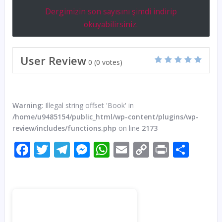
Dergimizin son sayısını şimdi indirip
okuyabilirsiniz.
User Review
0
(
0
votes)
Warning
: Illegal string offset 'Book' in
/home/u9485154/public_html/wp-content/plugins/wp-
review/includes/functions.php
on line
2173
Facebook
Twitter
Telegram
Messenger
WhatsApp
Email
Copy
Print
Sha
Link