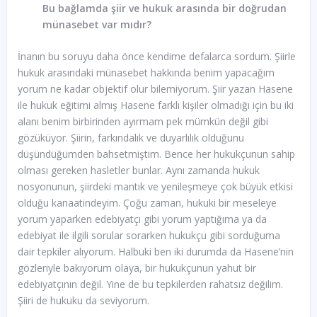
Bu bağlamda şiir ve hukuk arasında bir doğrudan
münasebet var mıdır?
İnanın bu soruyu daha önce kendime defalarca sordum. Şiirle
hukuk arasındaki münasebet hakkında benim yapacağım
yorum ne kadar objektif olur bilemiyorum. Şiir yazan Hasene
ile hukuk eğitimi almış Hasene farklı kişiler olmadığı için bu iki
alanı benim birbirinden ayırmam pek mümkün değil gibi
gözüküyor. Şiirin, farkındalık ve duyarlılık olduğunu
düşündüğümden bahsetmiştim. Bence her hukukçunun sahip
olması gereken hasletler bunlar. Aynı zamanda hukuk
nosyonunun, şiirdeki mantık ve yenileşmeye çok büyük etkisi
olduğu kanaatindeyim. Çoğu zaman, hukuki bir meseleye
yorum yaparken edebiyatçı gibi yorum yaptığıma ya da
edebiyat ile ilgili sorular sorarken hukukçu gibi sorduğuma
dair tepkiler alıyorum. Halbuki ben iki durumda da Hasene’nin
gözleriyle bakıyorum olaya, bir hukukçunun yahut bir
edebiyatçının değil. Yine de bu tepkilerden rahatsız değilim.
Şiiri de hukuku da seviyorum.