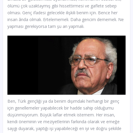
ölümü çok uzaktaymış gibi hissettirmesi ve gaflete sebep
olması. Genç ifadesi gelecekle ilişkili benim için. Bence her
insan ânda olmalı. Ertelememeli. Daha gencim dememeli. Ne
yapması gerekiyorsa tam şu an yapmalı.
Ben, Türk gençliği ya da benim dışımdaki herhangi bir genç
için genellemeler yapabilecek bir hadde sahip olduğumu
düşünmüyorum. Büyük laflar etmek istemem. Her insan,
kendi öneminin ve meziyetlerinin farkında olarak ve emeğe
saygı duyarak, yaptığı işi yapabileceği en iyi ve doğru şekilde