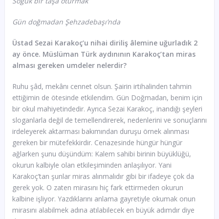
Soğuk bir taşa oturmak
Gün doğmadan Şehzadebaşı’nda
Üstad Sezai Karakoç’u nihai diriliş âlemine uğurladık 2
ay önce. Müslüman Türk aydınının Karakoç’tan miras
alması gereken umdeler nelerdir?
Ruhu şâd, mekânı cennet olsun. Şairin irtihalinden tahmin
ettiğimin de ötesinde etkilendim. Gün Doğmadan, benim için
bir okul mahiyetindedir. Ayrıca Sezai Karakoç, inandığı şeyleri
sloganlarla değil de temellendirerek, nedenlerini ve sonuçlarını
irdeleyerek aktarması bakımından duruşu örnek alınması
gereken bir mütefekkirdir. Cenazesinde hüngür hüngür
ağlarken şunu düşündüm: Kalem sahibi birinin büyüklüğü,
okurun kalbiyle olan etkileşiminden anlaşılıyor. Yani
Karakoç’tan şunlar miras alınmalıdır gibi bir ifadeye çok da
gerek yok. O zaten mirasını hiç fark ettirmeden okurun
kalbine işliyor. Yazdıklarını anlama gayretiyle okumak onun
mirasını alabilmek adına atılabilecek en büyük adımdır diye