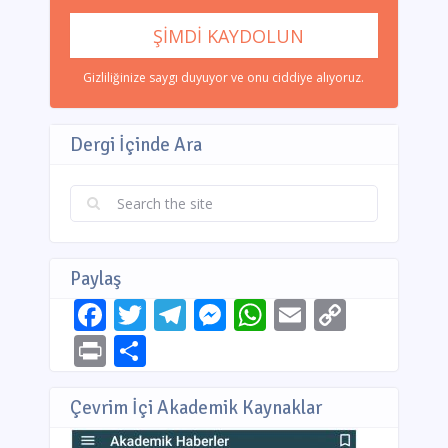
Gizliliğinize saygı duyuyor ve onu ciddiye alıyoruz.
Dergi İçinde Ara
Paylaş
Facebook
Twitter
Telegram
Messenger
WhatsApp
Email
Copy
Link
Print
Share
Çevrim İçi Akademik Kaynaklar