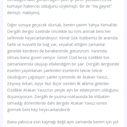
kumaşın habercisi olduğunu söylemişti. Bir de “Ha gayret”
demişti. Haklıymış.
Diğer soruya geçecek olursak, benim şairim Yahya Kemal’dir.
Dergâh dergisi özelinde öncelikle bu ismi anmak beni her
seferinde heyecanlandırıyor. Kendi Gök Kubbemiz ile aramda
farklı ve kuvvetli bir bağ var, seyahat ettiğim zamanlar
genelde kendisini de beraberimde götürürüm. Yanımda
olması bana güven veriyor. İsmet Özel keza özellikle lise
zamanlarımda okuyup etkilendiğim bir şair. Dergâh dergisinde
eserleri yayımlanan şairlerden eserlerini tekrar tekrar
okuduğum çağdaşım şairler içerisinde de Atakan Yavuz,
Zeynep Arkan, Ayşe Nur Biçer isimleri ilk aklıma gelenler.
Özellikle Atakan Yavuz’un şiiriyle ayrı bir etkileşimim olduğunu
düşünüyorum. Dergâh ile yazma noktasında bir irtibatım
olmadığı dönemlerde dahi dergide Atakan Yavuz ismini
görmek beni hep heyecanlandırırdı.
Bana yalnızca esin kaynağı değil aynı zamanda benim için yol