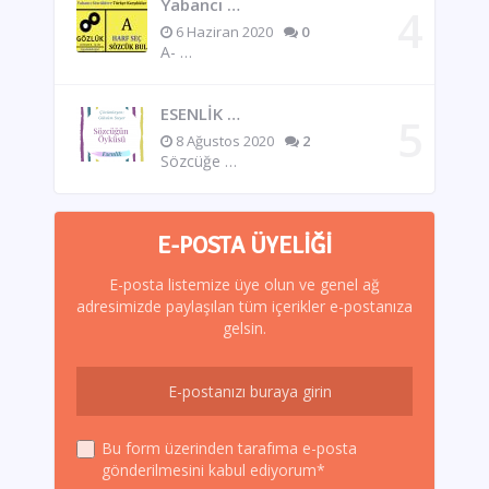
Yabancı …
6 Haziran 2020
0
A- …
ESENLİK …
8 Ağustos 2020
2
Sözcüğe …
E-POSTA ÜYELIĞI
E-posta listemize üye olun ve genel ağ
adresimizde paylaşılan tüm içerikler e-postanıza
gelsin.
Bu form üzerinden tarafıma e-posta
gönderilmesini kabul ediyorum*