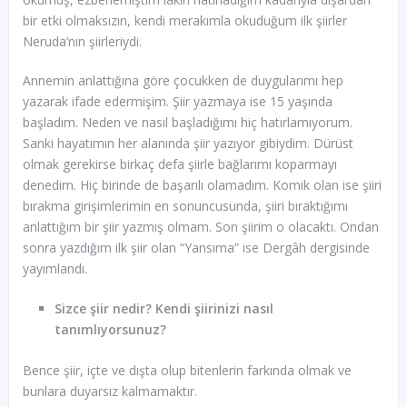
bir etki olmaksızın, kendi merakımla okuduğum ilk şiirler
Neruda’nın şiirleriydi.
Annemin anlattığına göre çocukken de duygularımı hep
yazarak ifade edermişim. Şiir yazmaya ise 15 yaşında
başladım. Neden ve nasıl başladığımı hiç hatırlamıyorum.
Sanki hayatımın her alanında şiir yazıyor gibiydim. Dürüst
olmak gerekirse birkaç defa şiirle bağlarımı koparmayı
denedim. Hiç birinde de başarılı olamadım. Komik olan ise şiiri
bırakma girişimlerimin en sonuncusunda, şiiri bıraktığımı
anlattığım bir şiir yazmış olmam. Son şiirim o olacaktı. Ondan
sonra yazdığım ilk şiir olan “Yansıma” ise Dergâh dergisinde
yayımlandı.
Sizce şiir nedir? Kendi şiirinizi nasıl
tanımlıyorsunuz?
Bence şiir, içte ve dışta olup bitenlerin farkında olmak ve
bunlara duyarsız kalmamaktır.