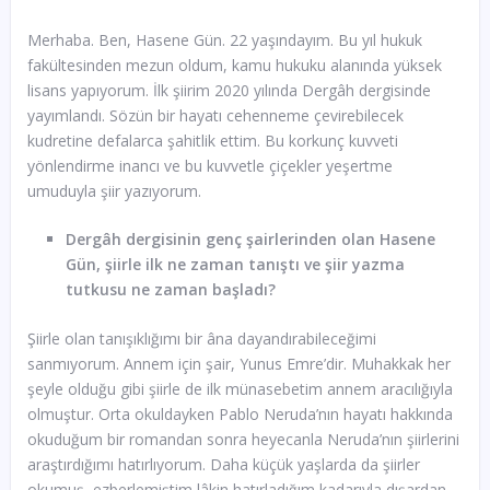
Merhaba. Ben, Hasene Gün. 22 yaşındayım. Bu yıl hukuk
fakültesinden mezun oldum, kamu hukuku alanında yüksek
lisans yapıyorum. İlk şiirim 2020 yılında Dergâh dergisinde
yayımlandı. Sözün bir hayatı cehenneme çevirebilecek
kudretine defalarca şahitlik ettim. Bu korkunç kuvveti
yönlendirme inancı ve bu kuvvetle çiçekler yeşertme
umuduyla şiir yazıyorum.
Dergâh dergisinin genç şairlerinden olan Hasene
Gün, şiirle ilk ne zaman tanıştı ve şiir yazma
tutkusu ne zaman başladı?
Şiirle olan tanışıklığımı bir âna dayandırabileceğimi
sanmıyorum. Annem için şair, Yunus Emre’dir. Muhakkak her
şeyle olduğu gibi şiirle de ilk münasebetim annem aracılığıyla
olmuştur. Orta okuldayken Pablo Neruda’nın hayatı hakkında
okuduğum bir romandan sonra heyecanla Neruda’nın şiirlerini
araştırdığımı hatırlıyorum. Daha küçük yaşlarda da şiirler
okumuş, ezberlemiştim lâkin hatırladığım kadarıyla dışardan