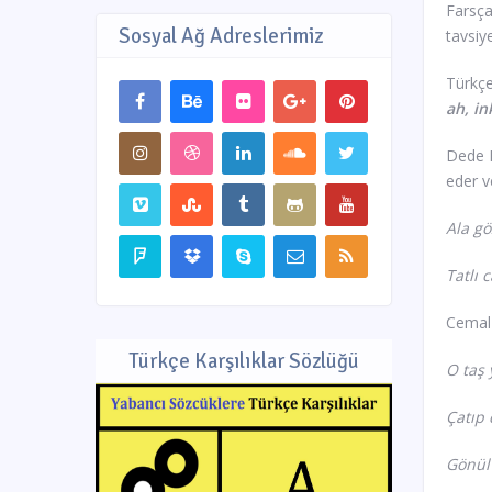
Farsça
Sosyal Ağ Adreslerimiz
tavsiy
Türkçe
ah, in
Dede K
eder v
Ala gö
Tatlı 
Cemal 
Türkçe Karşılıklar Sözlüğü
O taş 
Çatıp 
Gönül