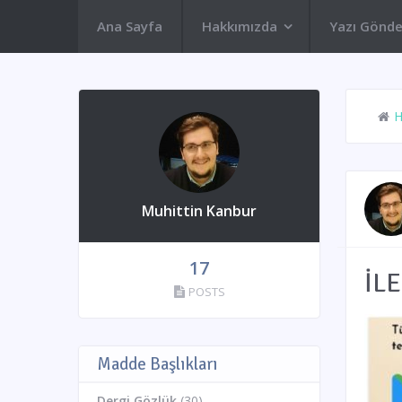
Ana Sayfa
Hakkımızda
Yazı Gönde
Muhittin Kanbur
17
İL
POSTS
Madde Başlıkları
Dergi Gözlük
(30)