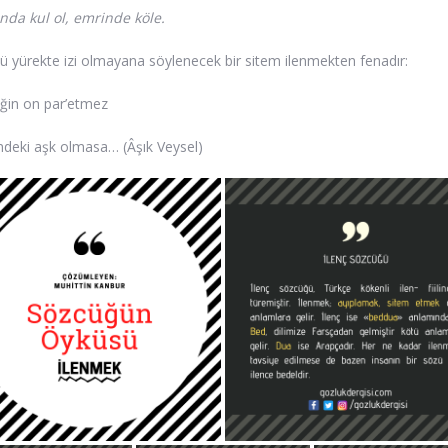
nda kul ol, emrinde köle.
zü yürekte izi olmayana söylenecek bir sitem ilenmekten fenadır:
iğin on par’etmez
deki aşk olmasa… (Âşık Veysel)