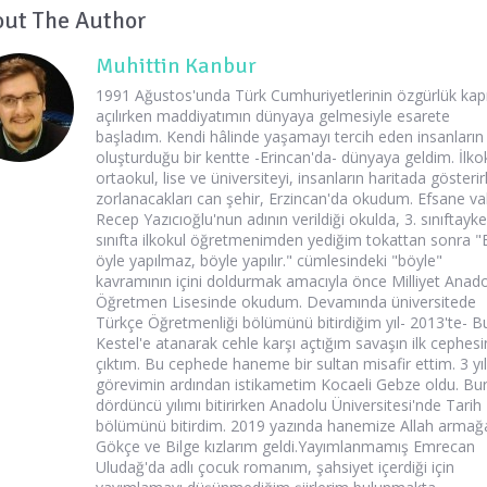
ut The Author
Muhittin Kanbur
1991 Ağustos'unda Türk Cumhuriyetlerinin özgürlük kapı
açılırken maddiyatımın dünyaya gelmesiyle esarete
başladım. Kendi hâlinde yaşamayı tercih eden insanların
oluşturduğu bir kentte -Erincan'da- dünyaya geldim. İlkok
ortaokul, lise ve üniversiteyi, insanların haritada gösteri
zorlanacakları can şehir, Erzincan'da okudum. Efsane val
Recep Yazıcıoğlu'nun adının verildiği okulda, 3. sınıftayk
sınıfta ilkokul öğretmenimden yediğim tokattan sonra "
öyle yapılmaz, böyle yapılır." cümlesindeki "böyle"
kavramının içini doldurmak amacıyla önce Milliyet Anad
Öğretmen Lisesinde okudum. Devamında üniversitede
Türkçe Öğretmenliği bölümünü bitirdiğim yıl- 2013'te- B
Kestel'e atanarak cehle karşı açtığım savaşın ilk cephes
çıktım. Bu cephede haneme bir sultan misafir ettim. 3 yıl
görevimin ardından istikametim Kocaeli Gebze oldu. Bu
dördüncü yılımı bitirirken Anadolu Üniversitesi'nde Tarih
bölümünü bitirdim. 2019 yazında hanemize Allah armağ
Gökçe ve Bilge kızlarım geldi.Yayımlanmamış Emrecan
Uludağ'da adlı çocuk romanım, şahsiyet içerdiği için