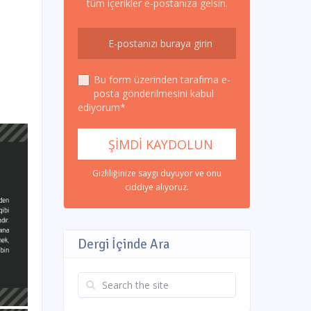
tüm içerikler e-postanıza gelsin.
Bu form üzerinden tarafıma e-
posta gönderilmesini kabul
ediyorum*
Gizliliğinize saygı duyuyor ve onu
ciddiye alıyoruz.
Dergi İçinde Ara