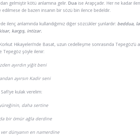
dan gelmiştir kötü anlamına gelir.
Dua
ise Arapçadır. Her ne kadar il
e edilmese de bazen insanın bir sözü bin ilence bedeldir.
de ilenç anlamında kullandığımız diğer sözcükler şunlardır:
beddua, la
kisar, kargış, intizar.
orkut Hikayeleri’nde Basat, uzun cedelleşme sonrasında Tepegöz’ü a
e Tepegöz şöyle ilenir:
zden ayırdın yiğit beni
candan ayırsın Kadir seni
Safi’ye kulak verelim:
yüreğinin, daha sertine
da bir ömür ağla derdine
 ver dünyanın en namerdine