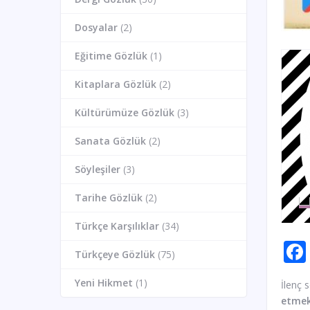
Dosyalar
(2)
Eğitime Gözlük
(1)
Kitaplara Gözlük
(2)
Kültürümüze Gözlük
(3)
Sanata Gözlük
(2)
Söyleşiler
(3)
Tarihe Gözlük
(2)
Türkçe Karşılıklar
(34)
Türkçeye Gözlük
(75)
Yeni Hikmet
(1)
İlenç 
etme