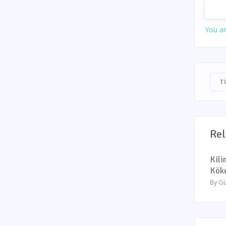
You ar
T
Rel
Kil
Kök
Gü
By