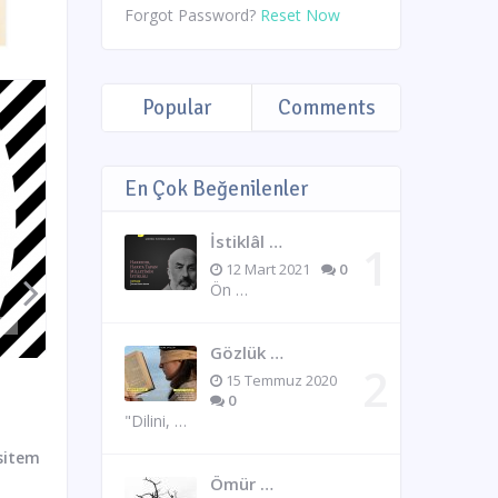
Forgot Password?
Reset Now
Popular
Comments
En Çok Beğenilenler
İstiklâl …
12 Mart 2021
0
Ön …
Gözlük …
15 Temmuz 2020
0
"Dilini, …
sitem
Ömür …