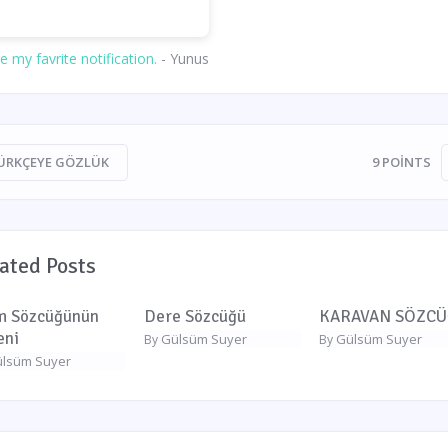
e my favrite notification.
- Yunus
ÜRKÇEYE GÖZLÜK
9
POINTS
ated Posts
im Sözcüğünün
Dere Sözcüğü
KARAVAN SÖZC
eni
Gülsüm Suyer
Gülsüm Suyer
By
By
lsüm Suyer