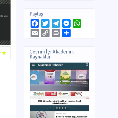
Paylaş
Facebook
Twitter
Telegram
Messenger
WhatsAp
Email
Copy
Print
Share
Link
Çevrim İçi Akademik
Kaynaklar