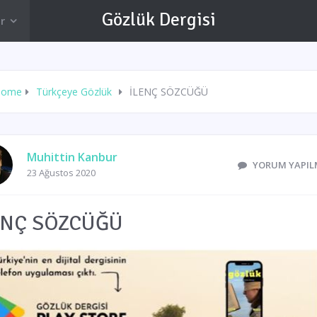
Gözlük Dergisi
r
Home
Türkçeye Gözlük
İLENÇ SÖZCÜĞÜ
Muhittin Kanbur
YORUM YAPIL
23 Ağustos 2020
ENÇ SÖZCÜĞÜ