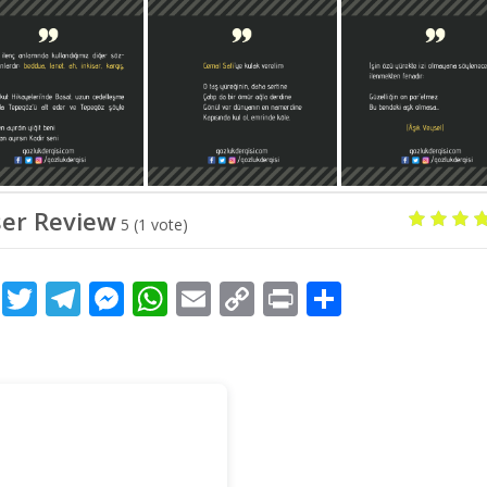
er Review
5
(
1
vote)
Facebook
Twitter
Telegram
Messenger
WhatsApp
Email
Copy
Print
Share
Link