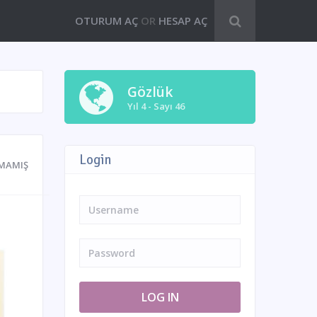
OTURUM AÇ
OR
HESAP AÇ
Gözlük
Yıl 4 - Sayı 46
Login
MAMIŞ