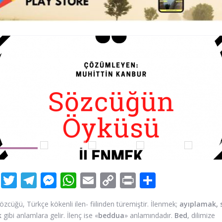
Facebook
Twitter
Telegram
Messenger
WhatsApp
Email
Copy
Print
Share
Link
sözcüğü, Türkçe kökenli ilen- fiilinden türemiştir. İlenmek;
ayıplamak, 
k
gibi anlamlara gelir. İlenç ise «
beddua
» anlamındadır.
Bed
, dilimize