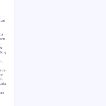
ları
ul,
rken
i
en
Bu iş
olu
ursa
ine
lık
rada
anı