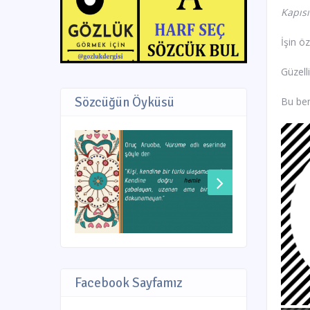
Kapısı
İşin ö
Güzell
Sözcüğün Öyküsü
Bu ben
Facebook Sayfamız