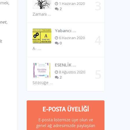
enmek,
1 Haziran 2020
2
Zamanı …
net,
Yabancı …
6 Haziran 2020
lt
0
A- …
ESENLİK …
8 Ağustos 2020
2
Sözcüğe …
E-POSTA ÜYELIĞI
E-posta listemize üye olun ve
genel ağ adresimizde paylaşılan