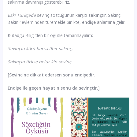
sakınma davranışı gösterebiliriz.
Eski Türkçede
sevinç sözcüğünün karşıtı
sakınç
tır. Sakınç
‘sakın-‘ eyleminden türemekle birlikte,
endişe
anlamına gelir.
Kutadgu Bilig ‘den bir öğütle tamamlayalım:
Sevinçin körü barsa âhır sakınç,
Sakınçın tirilse bolur kin sevinç
.
[Sevincine dikkat edersen sonu endişedir.
Endişe ile geçen hayatın sonu da sevinçtir.]