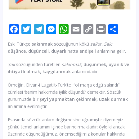
Facebook
Twitter
Telegram
Messenger
WhatsApp
Email
Copy
Print
Sha
Link
Eski Türkçe
sakınmak
sözcüğünün kökü
sak
‘tır.
Sak;
düşünce, düşünceli, duyarlı
hatta
endişeli
anlamına gelir.
Sak
sözcüğünden türetilen
sakınmak
;
düşünmek, uyanık ve
ihtiyatlı olmak, kaygılanmak
anlamındadır.
Örneğin, Divan-i Lugati’t-Türk’te “ol maŋa edgü sakındı”
cümlesi ‘benim hakkımda iyilik düşündü’ demektir. Sözcük
günümüzde
bir şeyi yapmaktan çekinmek, uzak durmak
anlamına evrilmiştir.
Esasında sözcük anlam değişmesine uğramıştır diyemeyiz
çünkü temel anlamını içinde barındırmaktadır; öyle ki ancak
üzerinde düşündüğümüz, önemsediğimiz konular hakkında