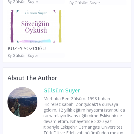
Gülsüm Suyer
By
Gülsüm Suyer
By
KUZEY SÖZCÜĞÜ
Gülsüm Suyer
By
About The Author
Gülsüm Suyer
Merhaba!Ben Gülsüm. 1998 baharı
Hıdırellez sabahı Zonguldak'ta dünyaya
geldim. 12 yıllık eğitim hayatımı İstanbul'da
tamamlayıp lisans eğitimime Eskişehir'de
devam ettim. Nihayetinde 2020 yazı
itibariyle Eskişehir Osmangazi Üniversitesi
Türk Dili ve Edebiyatı bölümünden mezun