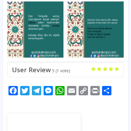
User Review
5
(
1
vote)
Facebook
Twitter
Telegram
Messenger
WhatsApp
Email
Copy
Print
Sha
Link