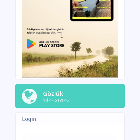
Gözlük
Yıl 4 - Sayı 46
Login