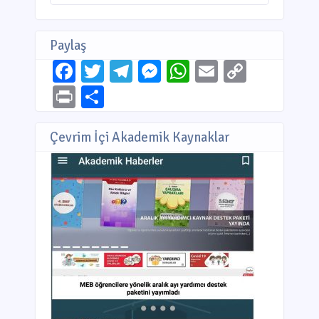
Paylaş
Facebook
Twitter
Telegram
Messenger
WhatsApp
Email
Copy
Link
Print
Share
Çevrim İçi Akademik Kaynaklar