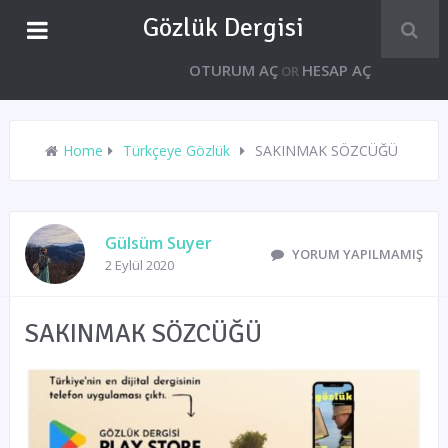
Gözlük Dergisi
OTURUM AÇ
HESAP AÇ
OR
Home
Türkçeye Gözlük
SAKINMAK SÖZCÜĞÜ
Gülsüm Suyer
YORUM YAPILMAMIŞ
2 Eylül 2020
SAKINMAK SÖZCÜĞÜ