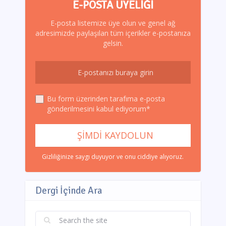
E-POSTA ÜYELIĞI
E-posta listemize üye olun ve genel ağ
adresimizde paylaşılan tüm içerikler e-postanıza
gelsin.
Bu form üzerinden tarafıma e-posta
gönderilmesini kabul ediyorum*
Gizliliğinize saygı duyuyor ve onu ciddiye alıyoruz.
Dergi İçinde Ara